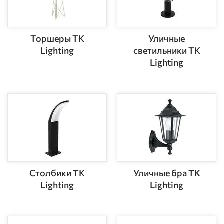
Торшеры TK
Уличные
Lighting
светильники TK
Lighting
Столбики TK
Уличные бра TK
Lighting
Lighting