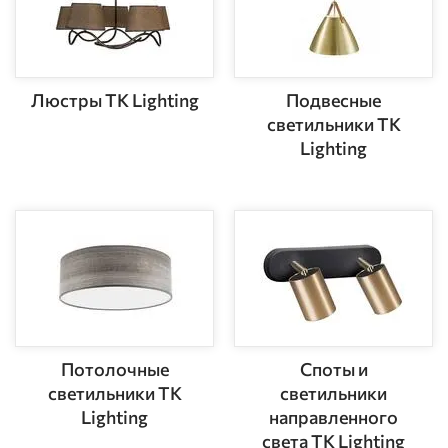
Люстры TK Lighting
Подвесные
светильники TK
Lighting
Потолочные
Споты и
светильники TK
светильники
Lighting
направленного
света TK Lighting