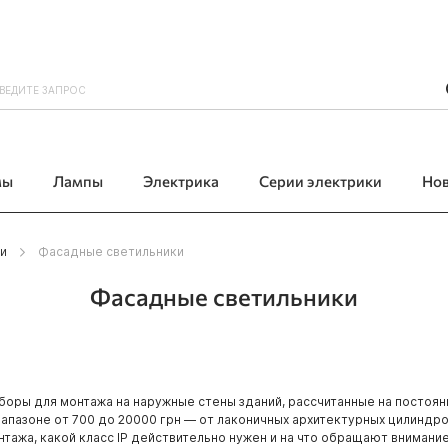
мы
Лампы
Электрика
Серии электрики
Но
и
Фасадные светильники
Фасадные светильники
оры для монтажа на наружные стены зданий, рассчитанные на постоян
апазоне от 700 до 20000 грн — от лаконичных архитектурных цилиндров
нтажа, какой класс IP действительно нужен и на что обращают внимани