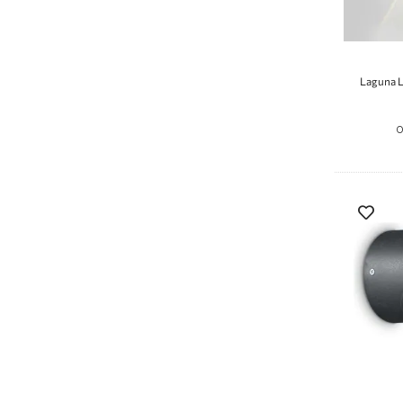
Laguna L
О