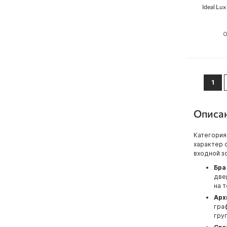
Ideal Lu
О
Сторін
You'
1
Описа
Категория
характер 
входной з
Бра
две
на 
Арх
гра
гру