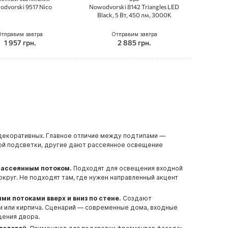
dvorski 9517 Nico
Nowodvorski 8142 Triangles LED
Black, 5 Вт, 450 лм, 3000K
тправим завтра
Отправим завтра
1 957 грн.
2 885 грн.
декоративных. Главное отличие между подтипами —
ной подсветки, другие дают рассеянное освещение
рассеянным потоком.
Подходят для освещения входной
круг. Не подходят там, где нужен направленный акцент
и потоками вверх и вниз по стене.
Создают
и или кирпича. Сценарий — современные дома, входные
щения двора.