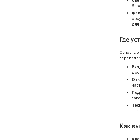
Све
бар
Фас
рес
для
Где ус
Основные 
перепадом
Вхо
дос
Отк
част
Под
зак
Тех
— а
Как вы
Кла