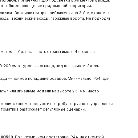
головой.
Применяют для подсветки фрагментов фасада:
еняют общее освещение придомовой территории.
сором.
Включаются при приближении на 3–8 м, экономят
езды, технические входы, гаражные ворота. Не подходят
лиматом — большая часть страны имеет 4 сезона с
0–200 см от уровня крыльца, под козырьком. Здесь
зда — прямое попадание осадков. Минимально IP54, для
own или линейные модели на высоте 2,5–4 м. Часто
жения экономят ресурс и не требуют ручного управления
втоматика разгружает регулярные сценарии.
 60529.
Под козырьком достаточно IP44, на открытой