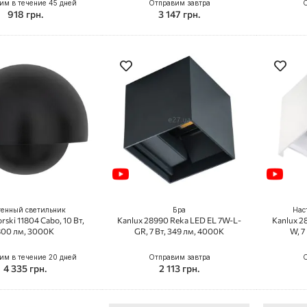
им в течение 45 дней
Отправим завтра
О
918 грн.
3 147 грн.
тенный светильник
Бра
Нас
ski 11804 Cabo, 10 Вт,
Kanlux 28990 Reka LED EL 7W-L-
Kanlux 2
800 лм, 3000K
GR, 7 Вт, 349 лм, 4000K
W, 7
им в течение 20 дней
Отправим завтра
О
4 335 грн.
2 113 грн.