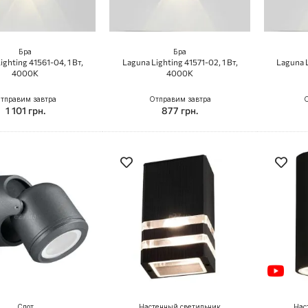
Бра
Бра
ighting 41561-04, 1 Вт,
Laguna Lighting 41571-02, 1 Вт,
Laguna L
4000K
4000K
тправим завтра
Отправим завтра
О
1 101 грн.
877 грн.
Спот
Настенный светильник
Нас