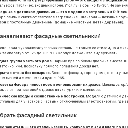
тильники-споты с регулируемым углом — это модели с подвижной 
ельефов, табличек, входных колонн. Угол луча обычно 15–30°. Не зам
адные с датчиком движения — это модели со встроенным PIR-сен
урс лампы и снижают световое загрязнение. Сценарий — нежилые подъ
 зон с постоянным движением (домашние животные, ветви деревьев).
танавливают фасадные светильники?
сценарии в украинских условиях связаны не только со стилем, но и с к
 температур от −25 до +35 °C, и корпус должен это выдерживать.
дная группа частного дома.
Парные бра по бокам двери на высоте 18
таточно IP44, поскольку прямого попадания дождя нет.
рытая стена без козырька.
Боковые фасады, торцы дома, стены у въе
ых ливней и снежных зим лучше IP65.
светка фасада новостроек и реновированных домов.
Цилиндры up/d
азывают при чистовой отделке штукатурки или клинкера.
нические входы и хозяйственные постройки.
Модели с датчиком дви
ктуально для участков с частыми отключениями электроэнергии, где а
брать фасадный светильник
сс защиты IP — это степень защиты корпуса от пыли и влаги по IEC