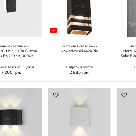
тенный светильник
Настенный светильник
Нас
0200.15.930.BK Button
Nowodvorski 4424 Rio
Nordlux
.4 Вт, 720 лм, 3000K
Solar Bla
им в течение 30 дней
Отправим завтра
О
7 200 грн.
2 885 грн.