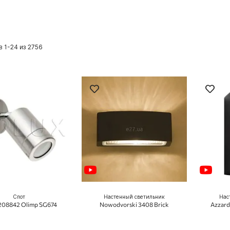
ов
1
-
24
из
2756
Спот
Настенный светильник
Нас
208842 Olimp SG674
Nowodvorski 3408 Brick
Azzard