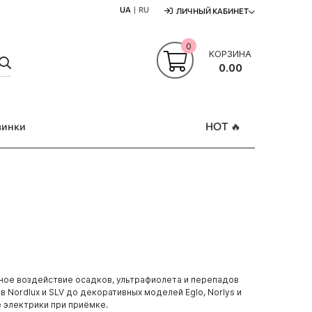
UA
RU
ЛИЧНЫЙ КАБИНЕТ
0
КОРЗИНА
ПОШУК
0.00
винки
HOT 🔥
ное воздействие осадков, ультрафиолета и перепадов
 Nordlux и SLV до декоративных моделей Eglo, Norlys и
е электрики при приёмке.