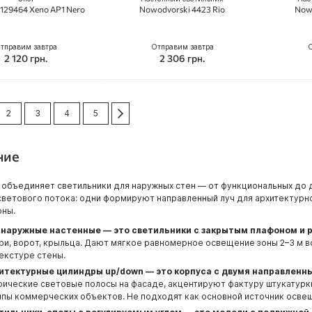
x 129464 Xeno AP1 Nero
Nowodvorski 4423 Rio
Nowo
тправим завтра
Отправим завтра
О
2 120 грн.
2 306 грн.
ка
re currently reading page
Сторінка
Сторінка
Сторінка
Сторінка
Сторінка
Следующий
2
3
4
5
ние
 объединяет светильники для наружных стен — от функциональных до 
светового потока: одни формируют направленный луч для архитектур
оны.
 наружные настенные — это светильники с закрытым плафоном и 
ри, ворот, крыльца. Дают мягкое равномерное освещение зоны 2–3 м во
текстуре стены.
итектурные цилиндры up/down — это корпуса с двумя направленным
фические световые полосы на фасаде, акцентируют фактуру штукатурк
ппы коммерческих объектов. Не подходят как основной источник осве