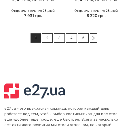
Отправим в течение 28 дней
Отправим в течение 28 дней
7 931 грн.
8 320 грн.
Сторінка
You're currently reading page
Сторінка
Сторінка
Сторінка
Сторінка
Сторінка
Следующий
1
2
3
4
5
e27.ua - это прекрасная команда, которая каждый день
работает над тем, чтобы выбор светильников для вас стал
еще удобнее, еще проще, еще быстрее. Всего за несколько
лет активного развития мы стали эталоном, на который