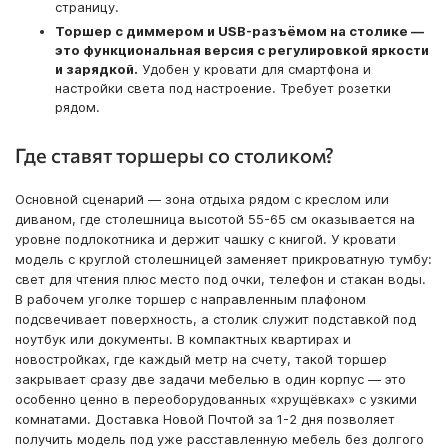
страницу.
Торшер с диммером и USB-разъёмом на столике —
это функциональная версия с регулировкой яркости
и зарядкой.
Удобен у кровати для смартфона и
настройки света под настроение. Требует розетки
рядом.
Где ставят торшеры со столиком?
Основной сценарий — зона отдыха рядом с креслом или
диваном, где столешница высотой 55-65 см оказывается на
уровне подлокотника и держит чашку с книгой. У кровати
модель с круглой столешницей заменяет прикроватную тумбу:
свет для чтения плюс место под очки, телефон и стакан воды.
В рабочем уголке торшер с направленным плафоном
подсвечивает поверхность, а столик служит подставкой под
ноутбук или документы. В компактных квартирах и
новостройках, где каждый метр на счету, такой торшер
закрывает сразу две задачи мебелью в один корпус — это
особенно ценно в переоборудованных «хрущёвках» с узкими
комнатами. Доставка Новой Почтой за 1-2 дня позволяет
получить модель под уже расставленную мебель без долгого