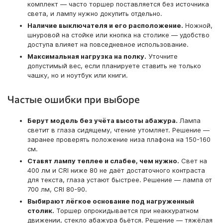
комплект — часто торшер поставляется без источника
света, и лампу нужно докупить отдельно.
Наличие выключателя и его расположение.
Ножной,
шнуровой на стойке или кнопка на столике — удобство
доступа влияет на повседневное использование.
Максимальная нагрузка на полку.
Уточните
допустимый вес, если планируете ставить не только
чашку, но и ноутбук или книги.
Частые ошибки при выборе
Берут модель без учёта высоты абажура.
Лампа
светит в глаза сидящему, чтение утомляет. Решение —
заранее проверять положение низа плафона на 150-160
см.
Ставят лампу теплее и слабее, чем нужно.
Свет на
400 лм и CRI ниже 80 не даёт достаточного контраста
для текста, глаза устают быстрее. Решение — лампа от
700 лм, CRI 80-90.
Выбирают лёгкое основание под нагруженный
столик.
Торшер опрокидывается при неаккуратном
движении, стекло абажура бьётся. Решение — тяжёлая