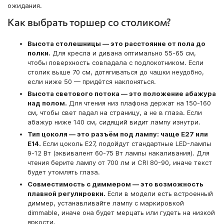
ожидания.
Как выбрать торшер со столиком?
Высота столешницы — это расстояние от пола до
полки.
Для кресла и дивана оптимально 55-65 см,
чтобы поверхность совпадала с подлокотником. Если
столик выше 70 см, дотягиваться до чашки неудобно,
если ниже 50 — придётся наклоняться.
Высота светового потока — это положение абажура
над полом.
Для чтения низ плафона держат на 150-160
см, чтобы свет падал на страницу, а не в глаза. Если
абажур ниже 140 см, сидящий видит лампу изнутри.
Тип цоколя — это разъём под лампу: чаще E27 или
E14.
Если цоколь E27, подойдут стандартные LED-лампы
9-12 Вт (эквивалент 60-75 Вт лампы накаливания). Для
чтения берите лампу от 700 лм и CRI 80-90, иначе текст
будет утомлять глаза.
Совместимость с диммером — это возможность
плавной регулировки.
Если в модели есть встроенный
диммер, устанавливайте лампу с маркировкой
dimmable, иначе она будет мерцать или гудеть на низкой
яркости.