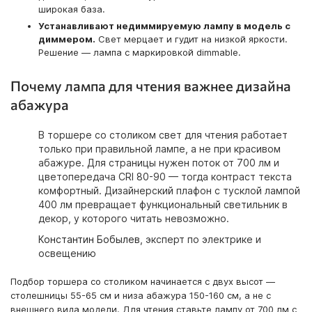
широкая база.
Устанавливают недиммируемую лампу в модель с
диммером.
Свет мерцает и гудит на низкой яркости.
Решение — лампа с маркировкой dimmable.
Почему лампа для чтения важнее дизайна
абажура
В торшере со столиком свет для чтения работает
только при правильной лампе, а не при красивом
абажуре. Для страницы нужен поток от 700 лм и
цветопередача CRI 80-90 — тогда контраст текста
комфортный. Дизайнерский плафон с тусклой лампой
400 лм превращает функциональный светильник в
декор, у которого читать невозможно.
Константин Бобылев
, эксперт по электрике и
освещению
Подбор торшера со столиком начинается с двух высот —
столешницы 55-65 см и низа абажура 150-160 см, а не с
внешнего вида модели. Для чтения ставьте лампу от 700 лм с