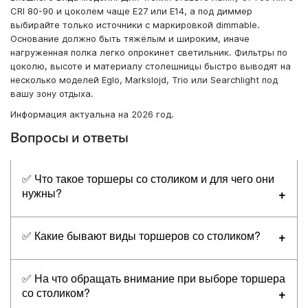
CRI 80-90 и цоколем чаще E27 или E14, а под диммер
выбирайте только источники с маркировкой dimmable.
Основание должно быть тяжёлым и широким, иначе
нагруженная полка легко опрокинет светильник. Фильтры по
цоколю, высоте и материалу столешницы быстро выводят на
несколько моделей Eglo, Markslojd, Trio или Searchlight под
вашу зону отдыха.
Информация актуальна на 2026 год.
Вопросы и ответы
✅ Что такое торшеры со столиком и для чего они
нужны?
Торшеры со столиком — это напольные светильники
✅ Какие бывают виды торшеров со столиком?
высотой обычно 130–160 см с интегрированной
горизонтальной полкой или столешницей на стойке.
Столик служит подставкой под чашку, книгу, смартфон
По конструкции различают три группы. Первая —
✅ На что обращать внимание при выборе торшера
или пульт, часто с зарядкой USB в средних и премиум-
классика с тканевым абажуром и деревянным либо
со столиком?
моделях. Такой формат экономит место: не нужна
стеклянным столиком, дают мягкий рассеянный свет для
отдельная прикроватная тумба или приставной стол.
гостиной. Вторая — читальные с поворотным