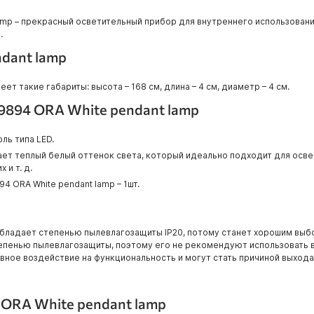
amp – прекрасный осветительный прибор для внутреннего использовани
.
ndant lamp
ет такие габариты: высота – 168 см, длина – 4 см, диаметр – 4 см.
29894 ORA White pendant lamp
ль типа LED.
ет теплый белый оттенок света, который идеально подходит для осве
 и т. д.
4 ORA White pendant lamp – 1шт.
 обладает степенью пылевлагозащиты IP20, потому станет хорошим выб
тепенью пылевлагозащиты, поэтому его не рекомендуют использовать 
ивное воздействие на функциональность и могут стать причиной выхода
 ORA White pendant lamp