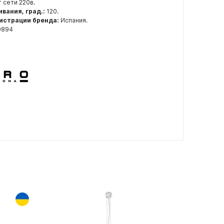
 сети 220в.
ивания, град.:
120.
истрации бренда:
Испания.
9894