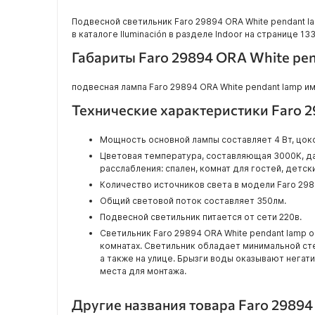
Подвесной светильник Faro 29894 ORA White pendant l
в каталоге Iluminación в разделе Indoor на странице 133
Габариты Faro 29894 ORA White pe
подвесная лампа Faro 29894 ORA White pendant lamp име
Технические характеристики Faro 
Мощность основной лампы составляет 4 Вт, цоко
Цветовая температура, составляющая 3000K, да
расслабления: спален, комнат для гостей, детских
Количество источников света в модели Faro 2989
Общий световой поток составляет 350лм.
Подвесной светильник питается от сети 220в.
Светильник Faro 29894 ORA White pendant lamp
комнатах. Светильник обладает минимальной с
а также на улице. Брызги воды оказывают негат
места для монтажа.
Другие названия товара Faro 29894