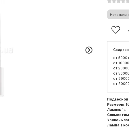
Нет в нали
Скидка в
от 5000 
от 10000
от 20000
от 50000
от 99000
от 30000
Подвесной
Размеры
: 1
Лампы:
1шт 
Совместим
Уровень з
Лампа в ко