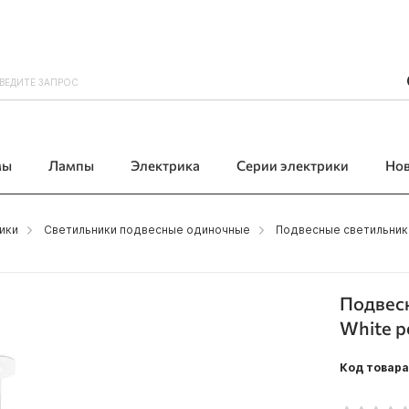
мы
Лампы
Электрика
Серии электрики
Но
ики
Светильники подвесные одиночные
Подвесные светильники
Подвесн
White p
Код товара