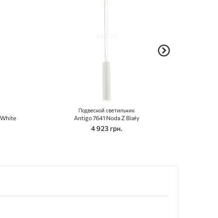
Подвесной светильник
Imperium Lig
 White
Antigo 7641 Noda Z Biały
4 923 грн.