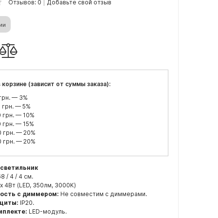
Отзывов: 0
Добавьте свой отзыв
чии
 корзине (зависит от суммы заказа):
грн. — 3%
 грн. — 5%
 грн. — 10%
 грн. — 15%
 грн. — 20%
 грн. — 20%
 светильник
68 / 4 / 4 см.
x 4Вт (LED, 350лм, 3000K)
ость с диммером:
Не совместим с диммерами.
ащиты:
IP20.
мплекте:
LED-модуль.