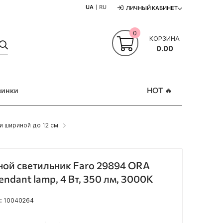
UA
RU
ЛИЧНЫЙ КАБИНЕТ
0
КОРЗИНА
ПОШУК
0.00
винки
HOT 🔥
 шириной до 12 см
ой светильник Faro 29894 ORA
endant lamp, 4 Вт, 350 лм, 3000K
:
10040264