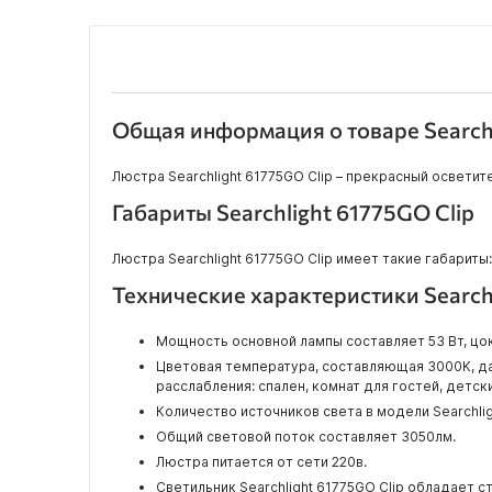
Общая информация о товаре Searchl
Люстра Searchlight 61775GO Clip – прекрасный осветит
Габариты Searchlight 61775GO Clip
Люстра Searchlight 61775GO Clip имеет такие габариты: в
Технические характеристики Searchl
Мощность основной лампы составляет 53 Вт, цок
Цветовая температура, составляющая 3000K, да
расслабления: спален, комнат для гостей, детских
Количество источников света в модели Searchligh
Общий световой поток составляет 3050лм.
Люстра питается от сети 220в.
Светильник Searchlight 61775GO Clip обладает 