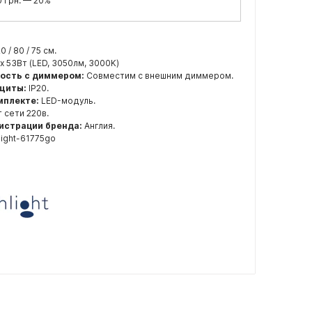
 грн. — 20%
20 / 80 / 75 см.
x 53Вт (LED, 3050лм, 3000K)
ость с диммером:
Совместим с внешним диммером.
ащиты:
IP20.
мплекте:
LED-модуль.
 сети 220в.
истрации бренда:
Англия.
light-61775go