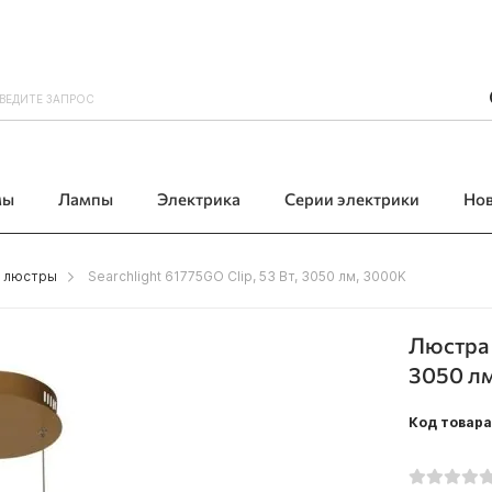
мы
Лампы
Электрика
Серии электрики
Но
 люстры
Searchlight 61775GO Clip, 53 Вт, 3050 лм, 3000K
Люстра 
3050 л
Код товара