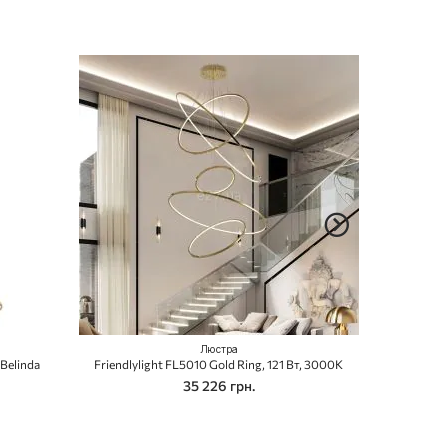
Люстра
Belinda
Friendlylight FL5010 Gold Ring, 121 Вт, 3000K
Nova Luce 98
35 226 грн.