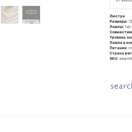
от 99000
Люстра
Размеры
: 1
Лампы:
1шт 
Совместим
Уровень з
Лампа в ко
Питание:
от
Страна рег
SKU:
search