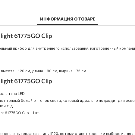
ИНФОРМАЦИЯ О ТОВАРЕ
ight 61775GO Clip
ельный прибор для внутреннего использования, изготовленный компание
ысота – 120 см, длина – 80 см, ширина – 75 см.
ight 61775GO Clip
оль типа LED.
ет теплый белый оттенок света, который идеально подходит для осве
 и т. д.
t 61775GO Clip – 1шт.
степенью пылевлагозащиты IP20, потому станет хорошим выбором для д