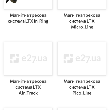
Магнітна трекова
Магнітна трекова
система LTX In_Ring
система LTX
Micro_Line
Магнітна трекова
Магнітна трекова
система LTX
система LTX
Air_Track
Pico_Line