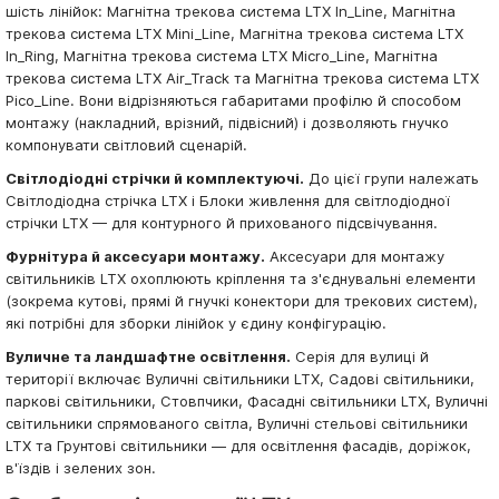
шість лінійок: Магнітна трекова система LTX In_Line, Магнітна
трекова система LTX Mini_Line, Магнітна трекова система LTX
In_Ring, Магнітна трекова система LTX Micro_Line, Магнітна
трекова система LTX Air_Track та Магнітна трекова система LTX
Pico_Line. Вони відрізняються габаритами профілю й способом
монтажу (накладний, врізний, підвісний) і дозволяють гнучко
компонувати світловий сценарій.
Світлодіодні стрічки й комплектуючі.
До цієї групи належать
Світлодіодна стрічка LTX і Блоки живлення для світлодіодної
стрічки LTX — для контурного й прихованого підсвічування.
Фурнітура й аксесуари монтажу.
Аксесуари для монтажу
світильників LTX охоплюють кріплення та з'єднувальні елементи
(зокрема кутові, прямі й гнучкі конектори для трекових систем),
які потрібні для зборки лінійок у єдину конфігурацію.
Вуличне та ландшафтне освітлення.
Серія для вулиці й
території включає Вуличні світильники LTX, Садові світильники,
паркові світильники, Стовпчики, Фасадні світильники LTX, Вуличні
світильники спрямованого світла, Вуличні стельові світильники
LTX та Грунтові світильники — для освітлення фасадів, доріжок,
в'їздів і зелених зон.