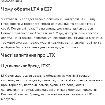
замовленням.
Чому обрати LTX в E27
У каталозі E27 представлено близько 25 категорій LTX — від
інтер'єрного й трекового світла до вуличних та ландшафтних
серій. Популярні позиції є на складі, доставка здійснюється
Новою Поштою по всій Україні за 1–2 дні, доступні різні способи
оплати. Наші фахівці допоможуть підібрати конфігурацію магнітної
трекової системи, розрахувати кількість світильників на лінію та
підібрати блок живлення для світлодіодної стрічки.
Часті запитання про LTX
Що випускає бренд LTX?
LTX випускає освітлювальне обладнання: магнітні трекові
системи, люстри, підвісні, стельові, точкові й настінні світильники,
бра, торшери, настільні лампи, вуличні та ландшафтні
світильники, а також світлодіодні стрічки з блоками живлення.
Ключовий напрям бренду — трекові магнітні системи з LED-
модулями.