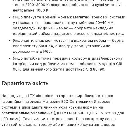
тепле 2700–3000 К; якщо для робочої зони кухні чи офісу —
нейтральне 4000 К.
Якщо плануєте врізний монтаж магнітної трекової системи
у гіпсокартон — закладайте нішу глибиною 20–40 мм
заздалегідь; якщо ніші немає — обирайте накладний
варіант, який займає над стелею всього кілька міліметрів.
Якщо світильник монтується під відкритим небом — беріть
клас захисту від IP54, а для ґрунтової установки на
доріжках — від IP65.
Якщо потрібна точна передача кольору в дизайнерському
інтер'єрі чи над робочим місцем — обирайте моделі з CRI
90+, для звичайного житла достатньо CRI 80–90.
Гарантія та якість
На продукцію LTX діє офіційна гарантія виробника, а також
гарантійна підтримка магазину E27. Світильники й трекові
системи відповідають чинним українським нормам на
освітлювальне обладнання (ДСТУ EN 60598, ДСТУ EN 62560 для
LED-ламп). Точні умови та строк гарантії на конкретну серію
уточнюйте в картці товару або в наших консультантів перед