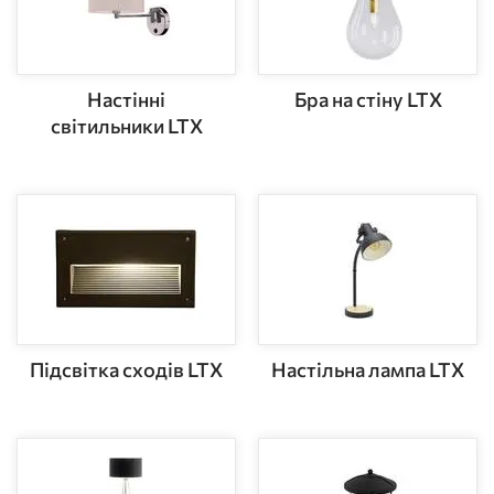
Настінні
Бра на стіну LTX
світильники LTX
Підсвітка сходів LTX
Настільна лампа LTX