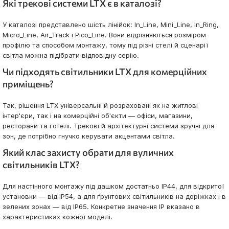
Які трекові системи LTX є в каталозі?
У каталозі представлено шість лінійок: In_Line, Mini_Line, In_Ring,
Micro_Line, Air_Track і Pico_Line. Вони відрізняються розміром
профілю та способом монтажу, тому під різні стелі й сценарії
світла можна підібрати відповідну серію.
Чи підходять світильники LTX для комерційних
приміщень?
Так, рішення LTX універсальні й розраховані як на житлові
інтер'єри, так і на комерційні об'єкти — офіси, магазини,
ресторани та готелі. Трекові й архітектурні системи зручні для
зон, де потрібно гнучко керувати акцентами світла.
Який клас захисту обрати для вуличних
світильників LTX?
Для настінного монтажу під дашком достатньо IP44, для відкритої
установки — від IP54, а для ґрунтових світильників на доріжках і в
зелених зонах — від IP65. Конкретне значення IP вказано в
характеристиках кожної моделі.