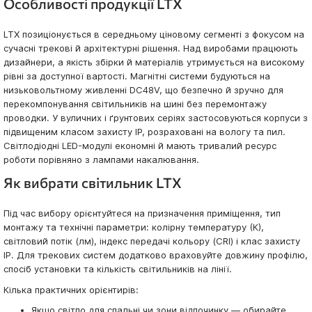
Особливості продукції LTX
LTX позиціонується в середньому ціновому сегменті з фокусом на
сучасні трекові й архітектурні рішення. Над виробами працюють
дизайнери, а якість збірки й матеріалів утримується на високому
рівні за доступної вартості. Магнітні системи будуються на
низьковольтному живленні DC48V, що безпечно й зручно для
перекомпонування світильників на шині без перемонтажу
проводки. У вуличних і ґрунтових серіях застосовуються корпуси з
підвищеним класом захисту IP, розраховані на вологу та пил.
Світлодіодні LED-модулі економні й мають тривалий ресурс
роботи порівняно з лампами накалювання.
Як вибрати світильник LTX
Під час вибору орієнтуйтеся на призначення приміщення, тип
монтажу та технічні параметри: колірну температуру (К),
світловий потік (лм), індекс передачі кольору (CRI) і клас захисту
IP. Для трекових систем додатково враховуйте довжину профілю,
спосіб установки та кількість світильників на лінії.
Кілька практичних орієнтирів:
Якщо світло для спальні чи зони відпочинку — обирайте