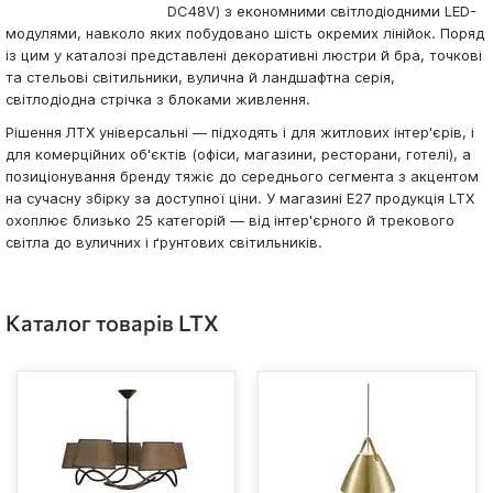
DC48V) з економними світлодіодними LED-
модулями, навколо яких побудовано шість окремих лінійок. Поряд
із цим у каталозі представлені декоративні люстри й бра, точкові
та стельові світильники, вулична й ландшафтна серія,
світлодіодна стрічка з блоками живлення.
Рішення ЛТХ універсальні — підходять і для житлових інтер'єрів, і
для комерційних об'єктів (офіси, магазини, ресторани, готелі), а
позиціонування бренду тяжіє до середнього сегмента з акцентом
на сучасну збірку за доступної ціни. У магазині E27 продукція LTX
охоплює близько 25 категорій — від інтер'єрного й трекового
світла до вуличних і ґрунтових світильників.
Каталог товарів LTX