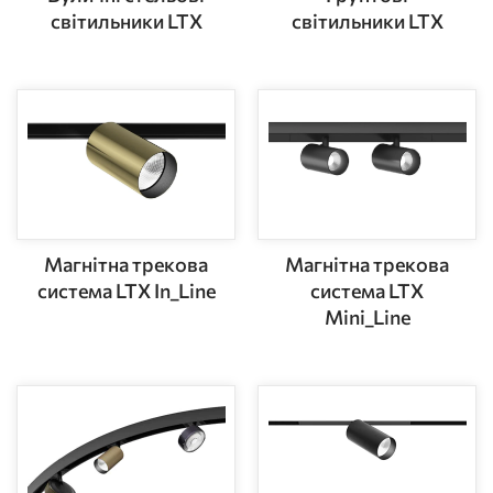
світильники LTX
світильники LTX
Магнітна трекова
Магнітна трекова
система LTX In_Line
система LTX
Mini_Line