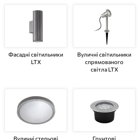
Фасадні світильники
Вуличні світильники
LTX
спрямованого
світла LTX
Вуличні стельові
Грунтові