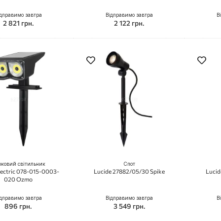
дправимо завтра
Відправимо завтра
В
2 821 грн.
2 122 грн.
ковий світильник
Спот
lectric 078-015-0003-
Lucide 27882/05/30 Spike
Lucid
020 Ozmo
дправимо завтра
Відправимо завтра
В
896 грн.
3 549 грн.