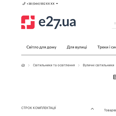
+38 (044) 592 XХ ХХ
Світло для дому
Для вулиці
Треки і с
Світильники та освітлення
Вуличні світильники
В
СТРОК КОМПЛЕКТАЦІЇ
Товарі