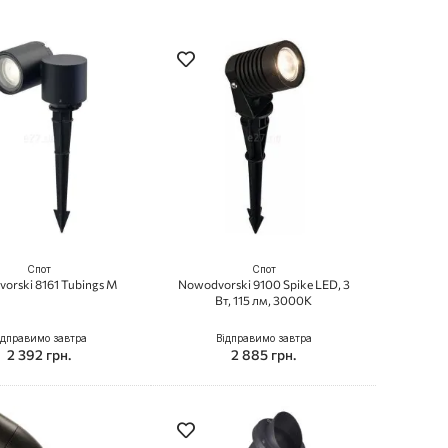
Спот
Спот
orski 8161 Tubings M
Nowodvorski 9100 Spike LED, 3
Вт, 115 лм, 3000K
ідправимо завтра
Відправимо завтра
2 392 грн.
2 885 грн.