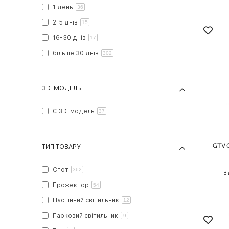
1 день
36
2-5 днів
15
16-30 днів
17
більше 30 днів
302
3D-МОДЕЛЬ
Є 3D-модель
37
GTV 
ТИП ТОВАРУ
Спот
362
Ві
Прожектор
54
Настінний світильник
12
Парковий світильник
9