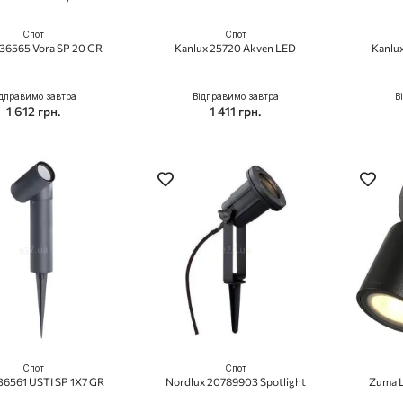
Спот
Спот
 36565 Vora SP 20 GR
Kanlux 25720 Akven LED
Kanlu
дправимо завтра
Відправимо завтра
В
1 612 грн.
1 411 грн.
Спот
Спот
36561 USTI SP 1X7 GR
Nordlux 20789903 Spotlight
Zuma L