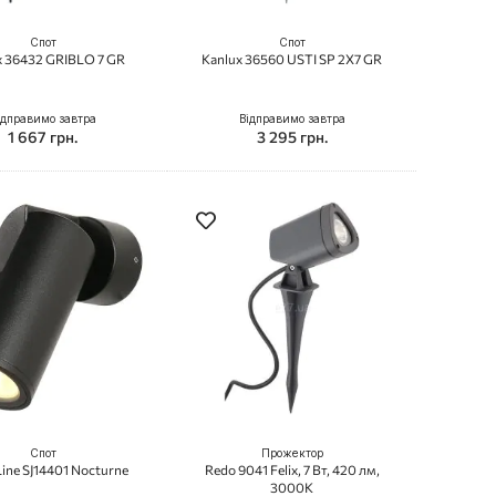
Спот
Спот
x 36432 GRIBLO 7 GR
Kanlux 36560 USTI SP 2X7 GR
ідправимо завтра
Відправимо завтра
1 667 грн.
3 295 грн.
Спот
Прожектор
ine SJ14401 Nocturne
Redo 9041 Felix, 7 Вт, 420 лм,
3000K