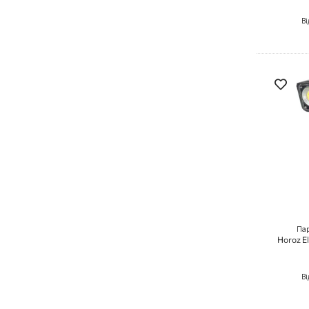
Ві
Пар
Horoz E
Ві