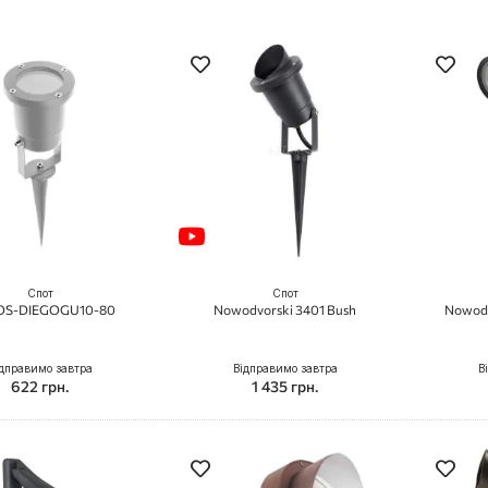
Спот
Спот
OS-DIEGOGU10-80
Nowodvorski 3401 Bush
Nowodv
дправимо завтра
Відправимо завтра
В
622 грн.
1 435 грн.