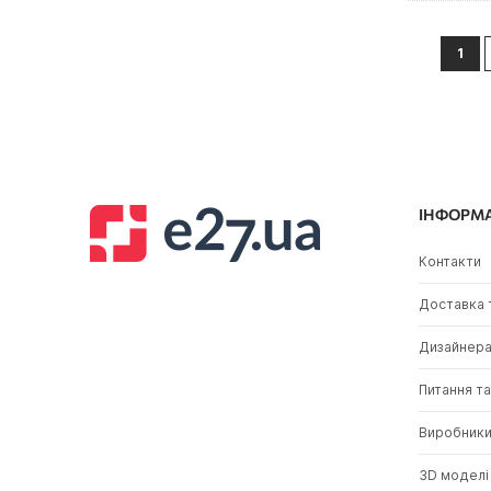
Сторін
You'
1
ІНФОРМ
Контакти
Доставка 
Дизайнер
Питання та
Виробник
3D моделі