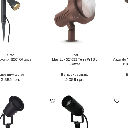
Спот
Спот
vorski 9561 Ottawa
Ideal Lux 321622 Terra Pr1 Big
Azzardo 
Coffee
6 
дправимо завтра
Відправимо завтра
В
2 885 грн.
5 088 грн.