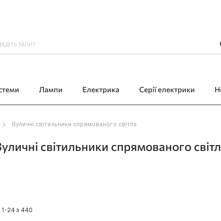
истеми
Лампи
Електрика
Серії електрики
Н
Вуличні світильники спрямованого світла
уличні світильники спрямованого світ
в
1
-
24
з
440