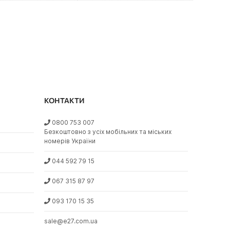
КОНТАКТИ
0800 753 007
Безкоштовно з усіх мобільних та міських
номерів України
044 592 79 15
067 315 87 97
093 170 15 35
sale@e27.com.ua