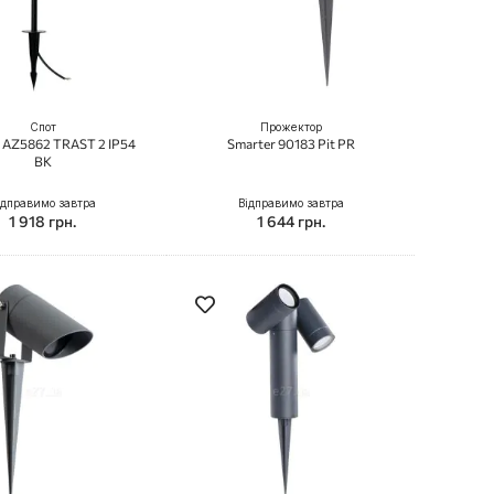
Спот
Прожектор
 AZ5862 TRAST 2 IP54
Smarter 90183 Pit PR
BK
ідправимо завтра
Відправимо завтра
1 918 грн.
1 644 грн.