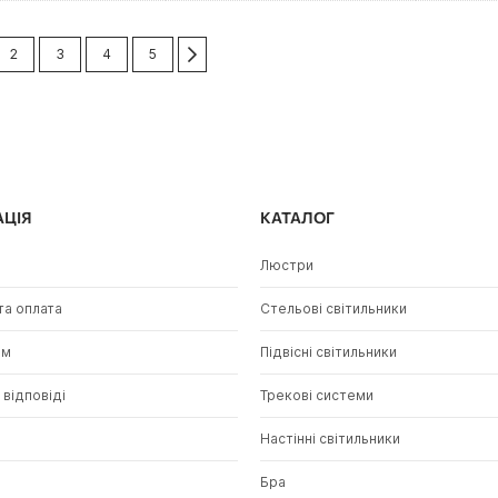
ка
re currently reading page
Сторінка
Сторінка
Сторінка
Сторінка
Сторінка
Далі
2
3
4
5
АЦІЯ
КАТАЛОГ
Люстри
та оплата
Стельові світильники
ам
Підвісні світильники
 відповіді
Трекові системи
и
Настінні світильники
Бра