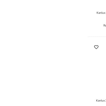
Kanlux
Ві
Kanlux 