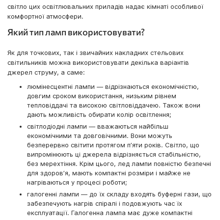
світло цих освітлювальних приладів надає кімнаті особливої
комфортної атмосфери.
Який тип ламп використовувати?
Як для точкових, так і звичайних накладних стельових
світильників можна використовувати декілька варіантів
джерел струму, а саме:
люмінесцентні лампи — відрізнаються економічністю,
довгим сроком використання, низьким рівнем
тепловіддачі та високою світловіддачею. Також вони
дають можливість обирати колір освітлення;
світлодіодні лампи — вважаються найбільш
економічними та довговічними. Вони можуть
безперервно світити протягом пʼяти років. Світло, що
випромінюють ці джерела відрізняється стабільністю,
без мерехтіння. Крім цього, лед лампи повністю безпечні
для здоровʼя, мають компактні розміри і майже не
нагріваються у процесі роботи;
галогенні лампи — до їх складу входять буферні гази, що
забезпечують нагрів спіралі і подовжують час їх
експлуатації. Галогенна лампа має дуже компактні