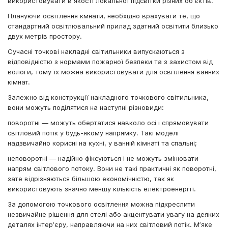
використовувати в якості локальної підсвітки різних обʼєктів.
Плануючи освітлення кмнати, необхідно врахувати те, що
стандартний освітлювальний прилад здатний освітити близько
двух метрів простору.
Сучасні точкові накладні світильники випускаються з
відповідністю з нормами пожарної безпеки та з захистом від
вологи, тому їх можна використовувати для освітлення ванних
кімнат.
Залежно від конструкції накладного точкового світильника,
вони можуть поділятися на наступні різновиди:
поворотні — можуть обертатися навколо осі і спрямовувати
світловий потік у будь-якому напрямку. Такі моделі
надзвичайно корисні на кухні, у ванній кімнаті та спальні;
неповоротні — надійно фіксуються і не можуть змінювати
напрям світлового потоку. Вони не такі практичні як поворотні,
зате відрізняються більшою економічністю, так як
використовують значно меншу кількість електроенергії.
За допомогою точкового освітлення можна підкреслити
незвичайне рішення для стелі або акцентувати увагу на деяких
деталях інтерʼєру, направляючи на них світловий потік. Мʼяке