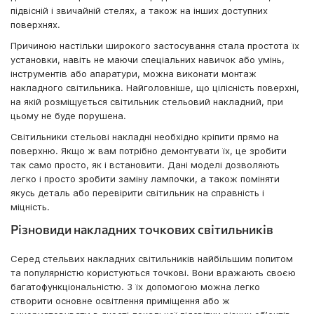
підвісній і звичайній стелях, а також на інших доступних
поверхнях.
Причиною настільки широкого застосування стала простота їх
установки, навіть не маючи спеціальних навичок або умінь,
інструментів або апаратури, можна виконати монтаж
накладного світильника. Найголовніше, що цілісність поверхні,
на якій розміщується світильник стельовий накладний, при
цьому не буде порушена.
Світильники стельові накладні необхідно кріпити прямо на
поверхню. Якщо ж вам потрібно демонтувати їх, це зробити
так само просто, як і встановити. Дані моделі дозволяють
легко і просто зробити заміну лампочки, а також поміняти
якусь деталь або перевірити світильник на справність і
міцність.
Різновиди накладних точкових світильників
Серед стельвих накладних світильників найбільшим попитом
та популярністю користуються точкові. Вони вражають своєю
багатофункціональністю. З їх допомогою можна легко
створити основне освітлення приміщення або ж