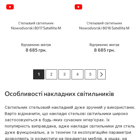
Стельовий світильник
Стельовий світильник
Nowodvorski 8017 Satellite M
Nowodvorski 8016 Satellite M
Відправимо завтра
Відправимо завтра
8 685 грн.
8 685 грн.
Сторінка
You're currently reading page
Сторінка
Сторінка
Сторінка
Сторінка
Сторінка
Далі
1
2
3
4
5
Особливості накладних світильників
Світильник стельовий накладний дуже зручний у використанні.
Варто відзначити, що накладні стельові світильники широко
застосовуються в будь-яких сучасних інтер'єрах. Їх
популярність виправдана, адже накладні світильники для стель
дуже функціональні, а їх технічні та експлуатаційні параметри
дозволяють їх розмістити на предметах меблів, в нішах, на