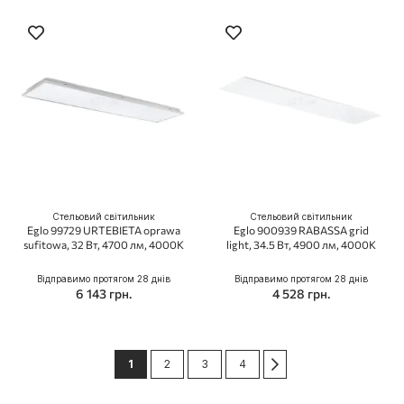
Стельовий світильник
Стельовий світильник
Eglo 99729 URTEBIETA oprawa
Eglo 900939 RABASSA grid
sufitowa, 32 Вт, 4700 лм, 4000К
light, 34.5 Вт, 4900 лм, 4000К
Відправимо протягом 28 днів
Відправимо протягом 28 днів
6 143 грн.
4 528 грн.
Сторінка
You're currently reading page
Сторінка
Сторінка
Сторінка
Сторінка
Далі
1
2
3
4