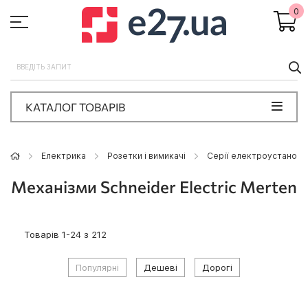
0
П
КАТАЛОГ ТОВАРІВ
Eлектрика
Розетки і вимикачі
Серії електроустановч
Механізми Schneider Electric Merten
Товарів
1
-
24
з
212
Популярні
Дешеві
Дорогі