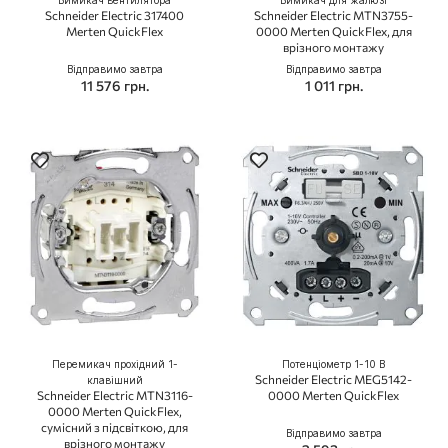
Вимикач вентилятора
Вимикач для жалюзі
Schneider Electric 317400
Schneider Electric MTN3755-
Merten QuickFlex
0000 Merten QuickFlex, для
врізного монтажу
Відправимо завтра
Відправимо завтра
11 576 грн.
1 011 грн.
Перемикач прохідний 1-
Потенціометр 1-10 В
Schneider Electric MEG5142-
клавішний
Schneider Electric MTN3116-
0000 Merten QuickFlex
0000 Merten QuickFlex,
сумісний з підсвіткою, для
Відправимо завтра
врізного монтажу