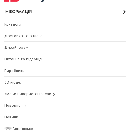
✔
Schneider Electric MTN3126-0000 Merten QuickFlex, без
підсвітки та індикації, для врізного монтажу
ІНФОРМАЦІЯ
✔
Schneider Electric MTN3111-0000 Merten QuickFlex,
сумісний з підсвіткою, для врізного монтажу
Контакти
✔
Schneider Electric MTN4575-0002 Merten, для врізного
Доставка та оплата
монтажу
Дизайнерам
Питання та відповіді
Виробники
3D моделі
Умови використання сайту
Повернення
Новини
💛💙 Українське