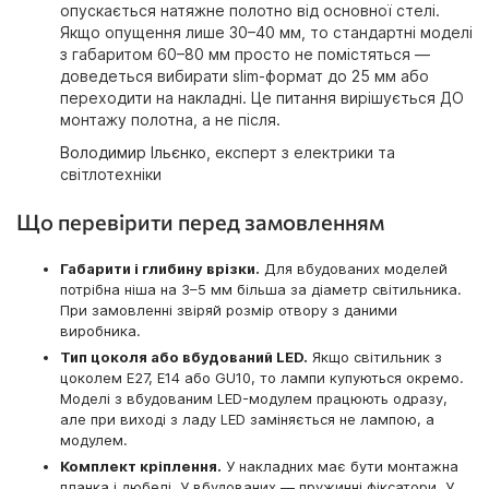
опускається натяжне полотно від основної стелі.
Якщо опущення лише 30–40 мм, то стандартні моделі
з габаритом 60–80 мм просто не помістяться —
доведеться вибирати slim-формат до 25 мм або
переходити на накладні. Це питання вирішується ДО
монтажу полотна, а не після.
Володимир Ільєнко
, експерт з електрики та
світлотехніки
Що перевірити перед замовленням
Габарити і глибину врізки.
Для вбудованих моделей
потрібна ніша на 3–5 мм більша за діаметр світильника.
При замовленні звіряй розмір отвору з даними
виробника.
Тип цоколя або вбудований LED.
Якщо світильник з
цоколем E27, E14 або GU10, то лампи купуються окремо.
Моделі з вбудованим LED-модулем працюють одразу,
але при виході з ладу LED заміняється не лампою, а
модулем.
Комплект кріплення.
У накладних має бути монтажна
планка і дюбелі. У вбудованих — пружинні фіксатори. У