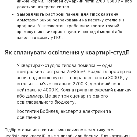
нижче норми. Потрібен сумарний потік 2700–3600 лм або
додаткові джерела світла.
Замовляють растрові панелі для гіпсокартону.
Армстронг 60x60 розрахований на касетну стелю з Т-
профілем. У гіпсокартоні треба випилювати точний
прямокутник і використовувати накладні моделі або
панелі під врізку у ГКЛ.
Як спланувати освітлення у квартирі-студії
У квартирах-студіях типова помилка — одна
центральна люстра на 25–35 м². Розділіть простір на
зони: над зоною кухні — направлені споти 3000 K, у
вітальні — м'яке загальне 2700 K, у робочій зоні —
нейтральне 4000 K. Кожна група на окремий вимикач
або диммер. Це дає три сценарії з одного
освітлювального бюджету.
Костянтин Бобилєв
, експерт з електрики та
освітлення
Підбір стельового світильника починається з типу стелі і
необхідного класу IP, а не з дизайну чи бренду. Для натяжних і