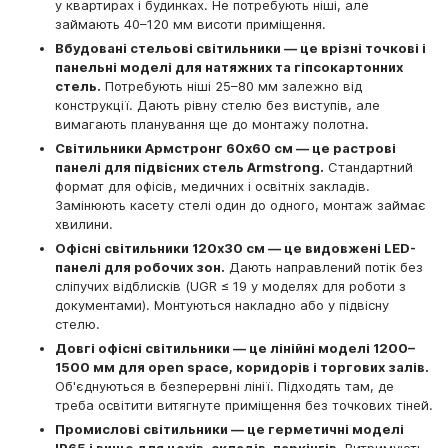
у квартирах і будинках. Не потребують ніші, але
займають 40–120 мм висоти приміщення.
Вбудовані стельові світильники — це врізні точкові і
панельні моделі для натяжних та гіпсокартонних
стель.
Потребують ніші 25–80 мм залежно від
конструкції. Дають рівну стелю без виступів, але
вимагають планування ще до монтажу полотна.
Світильники Армстронг 60x60 см — це растрові
панелі для підвісних стель Armstrong.
Стандартний
формат для офісів, медичних і освітніх закладів.
Замінюють касету стелі один до одного, монтаж займає
хвилини.
Офісні світильники 120x30 см — це видовжені LED-
панелі для робочих зон.
Дають направлений потік без
сліпучих відблисків (UGR ≤ 19 у моделях для роботи з
документами). Монтуються накладно або у підвісну
стелю.
Довгі офісні світильники — це лінійні моделі 1200–
1500 мм для open space, коридорів і торгових залів.
Об'єднуються в безперервні лінії. Підходять там, де
треба освітити витягнуте приміщення без точкових тіней.
Промислові світильники — це герметичні моделі