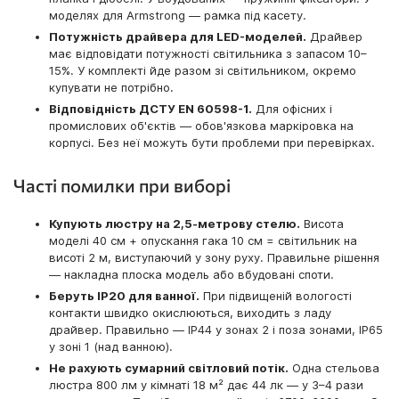
моделях для Armstrong — рамка під касету.
Потужність драйвера для LED-моделей.
Драйвер
має відповідати потужності світильника з запасом 10–
15%. У комплекті йде разом зі світильником, окремо
купувати не потрібно.
Відповідність ДСТУ EN 60598-1.
Для офісних і
промислових об'єктів — обов'язкова маркіровка на
корпусі. Без неї можуть бути проблеми при перевірках.
Часті помилки при виборі
Купують люстру на 2,5-метрову стелю.
Висота
моделі 40 см + опускання гака 10 см = світильник на
висоті 2 м, виступаючий у зону руху. Правильне рішення
— накладна плоска модель або вбудовані споти.
Беруть IP20 для ванної.
При підвищеній вологості
контакти швидко окислюються, виходить з ладу
драйвер. Правильно — IP44 у зонах 2 і поза зонами, IP65
у зоні 1 (над ванною).
Не рахують сумарний світловий потік.
Одна стельова
люстра 800 лм у кімнаті 18 м² дає 44 лк — у 3–4 рази