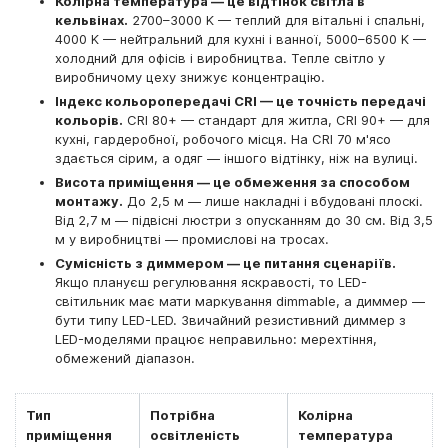
Колірна температура — це відтінок світла в
кельвінах.
2700–3000 K — теплий для вітальні і спальні,
4000 K — нейтральний для кухні і ванної, 5000–6500 K —
холодний для офісів і виробництва. Тепле світло у
виробничому цеху знижує концентрацію.
Індекс кольоропередачі CRI — це точність передачі
кольорів.
CRI 80+ — стандарт для житла, CRI 90+ — для
кухні, гардеробної, робочого місця. На CRI 70 м'ясо
здається сірим, а одяг — іншого відтінку, ніж на вулиці.
Висота приміщення — це обмеження за способом
монтажу.
До 2,5 м — лише накладні і вбудовані плоскі.
Від 2,7 м — підвісні люстри з опусканням до 30 см. Від 3,5
м у виробництві — промислові на тросах.
Сумісність з диммером — це питання сценаріїв.
Якщо плануєш регулювання яскравості, то LED-
світильник має мати маркування dimmable, а диммер —
бути типу LED-LED. Звичайний резистивний диммер з
LED-моделями працює неправильно: мерехтіння,
обмежений діапазон.
Тип
Потрібна
Колірна
приміщення
освітленість
температура