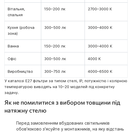
Вітальня,
150–200 лк
2700–3000 K
спальня
Кухня (робоча
300–500 лк
3000–4000 K
зона)
Ванна
150–200 лк
3000–4000 K
Офіс
300–500 лк
4000 K
Виробництво
300–750 лк
4000–6500 K
У каталозі E27 фільтри за типом стелі, IP, потужністю і колірною
температурою виводять на 10–20 моделей під конкретну
задачу.
Як не помилитися з вибором товщини під
натяжну стелю
Перед замовленням вбудованих світильників
обов'язково з'ясуйте у монтажників, на яку відстань