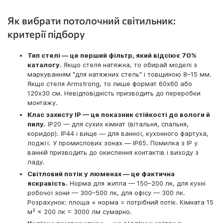
Як вибрати потолочний світильник:
критерії підбору
Тип стелі — це перший фільтр, який відсіює 70%
каталогу.
Якщо стеля натяжна, то обирай моделі з
маркуванням "для натяжних стель" і товщиною 8–15 мм.
Якщо стеля Armstrong, то лише формат 60x60 або
120x30 см. Невідповідність призводить до переробки
монтажу.
Клас захисту IP — це показник стійкості до вологи й
пилу.
IP20 — для сухих кімнат (вітальня, спальня,
коридор). IP44 і вище — для ванної, кухонного фартуха,
лоджії. У промислових зонах — IP65. Помилка з IP у
ванній призводить до окислення контактів і виходу з
ладу.
Світловий потік у люменах — це фактична
яскравість.
Норма для житла — 150–200 лк, для кухні
робочої зони — 300–500 лк, для офісу — 300 лк.
Розрахунок: площа × норма = потрібний потік. Кімната 15
м² × 200 лк = 3000 лм сумарно.