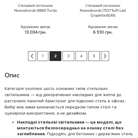
Стельовий світильник
Стельовий світильник
Nowodvorski 8960 Turda
Nowodvorski 7527 Soft Led
Graphite 60X6
Відправимо завтра
Відправимо завтра
13 034 грн.
6 510 грн.
Сторінка
Сторінка
Попередній
Сторінка
You're currently reading page
Сторінка
Сторінка
Сторінка
Сторінка
Далі
1
2
3
4
5
Опис
Категорія охоплює шість основних типів стельових
світильників — від декоративних накладних для житла до
растрових панелей Армстронг для підвісних стель в офісах.
Вибір між ними визначається передусім типом стелі та
сценарієм використання, а не дизайном.
Накладні стельові світильники — це моделі, що
монтуються безпосередньо на основу стелі без
заглиблення.
Підходять для бетонних і дерев'яних стель