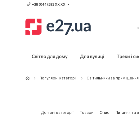
+38 (044) 592 XХ ХХ
Світло для дому
Для вулиці
Треки і с
Популярні категорії
Світильники за приміщенн
Дочірні категорії
Товари
Опис
Питання та в