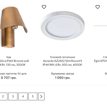
Бра
Точковий світильник
Сте
64 Le Petit Bronze wall
Azzardo AZ2832 Slim Round 9
Eglo 9757
 4 Вт, 130 лм, 3000K
IP44 WH, 6 Вт, 500 лм, 4000K
вимо протягом 90 днів
Відправимо завтра
В
6 707 грн.
1 090 грн.
ка
re currently reading page
Сторінка
Сторінка
Сторінка
Сторінка
Сторінка
Далі
2
3
4
5