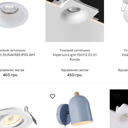
ковий світильник
Точковий світильник
То
KD-DUNAI R85 IP65 WH
Imperium Light 150112.01.01
Vio
Ronda
дправимо завтра
Відправимо завтра
Відпра
465 грн.
450 грн.