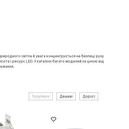
 природного світла й увага концентрується на безпеці руху
сота і ресурс LED. У каталозі багато моделей за ціною від
нування.
Популярні
Дешеві
Дорогі