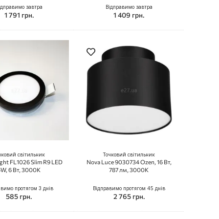
ідправимо завтра
Відправимо завтра
1 791 грн.
1 409 грн.
чковий світильник
Точковий світильник
ight FL1026 Slim R9 LED
Nova Luce 9030734 Ozen, 16 Вт,
W, 6 Вт, 3000K
787 лм, 3000К
авимо протягом 3 днів
Відправимо протягом 45 днів
585 грн.
2 765 грн.