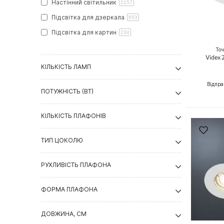
Настінний світильник
2157
Підсвітка для дзеркала
653
Підсвітка для картин
234
Підвісний світильник
130
Точ
Videx
Трекова система
60
КІЛЬКІСТЬ ЛАМП
Прожектор
58
Відпра
ПОТУЖНІСТЬ (ВТ)
Декоративний світильник
2
Настільна лампа
2
КІЛЬКІСТЬ ПЛАФОНІВ
Кріплення
1
Підвіс
1
ТИП ЦОКОЛЮ
РУХЛИВІСТЬ ПЛАФОНА
ФОРМА ПЛАФОНА
ДОВЖИНА, СМ