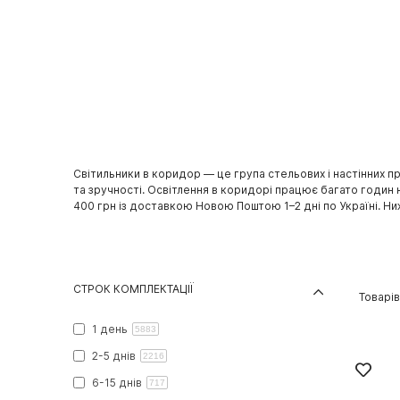
Світильники в коридор — це група стельових і настінних пр
та зручності. Освітлення в коридорі працює багато годин н
400 грн із доставкою Новою Поштою 1–2 дні по Україні. Ниж
СТРОК КОМПЛЕКТАЦІЇ
Товарі
1 день
5883
2-5 днів
2216
6-15 днів
717