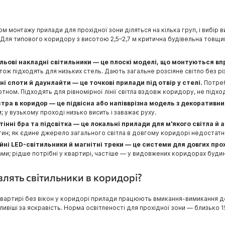
м монтажу прилади для прохідної зони діляться на кілька груп, і вибір в
Для типового коридору з висотою 2,5–2,7 м критична будівельна товщин
льові накладні світильники — це плоскі моделі, що монтуються вп
тож підходять для низьких стель. Дають загальне розсіяне світло без рі
зні споти й даунлайти — це точкові прилади під отвір у стелі.
Потреб
тном. Підходять для рівномірної лінії світла вздовж коридору, не підход
тра в коридор — це підвісна або напівврізна модель з декоративн
м; у вузькому проході низько висить і заважає руху.
тінні бра та підсвітка — це локальні прилади для м'якого світла й а
тин; як єдине джерело загального світла в довгому коридорі недостатні
ійні LED-світильники й магнітні треки — це системи для довгих про
ми; рідше потрібні у квартирі, частіше — у видовжених коридорах будин
влять світильники в коридорі?
квартирі без вікон у коридорі прилади працюють вмикання-вимикання дес
ливіші за яскравість. Норма освітленості для прохідної зони — близько 