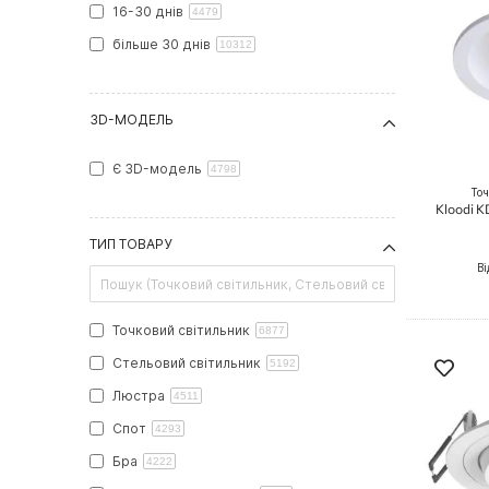
16-30 днів
4479
більше 30 днів
10312
3D-МОДЕЛЬ
Є 3D-модель
4798
Точ
Kloodi 
ТИП ТОВАРУ
Ві
Точковий світильник
6877
Стельовий світильник
5192
Люстра
4511
Спот
4293
Бра
4222