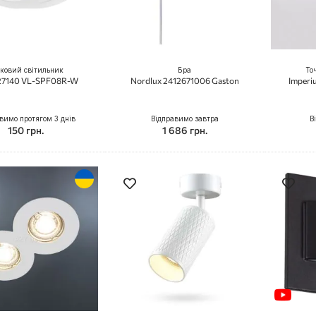
ковий світильник
Бра
То
 27140 VL-SPF08R-W
Nordlux 2412671006 Gaston
Imperi
вимо протягом 3 днів
Відправимо завтра
В
150 грн.
1 686 грн.