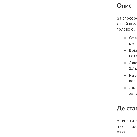
Опис
За способо
дизайном. 
головою.
Сте
мм, 
Врі
поло
Люс
2,7 
Нас
кар
Лін
зона
Де ста
У типовій 
циклів важ
руху.