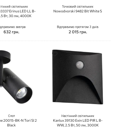
тінний світильник
Точковий світильник
33337 Erinus LED LL B-
Nowodvorski 9482 Bit White S
.5 Вт, 30 лм, 4000K
ідправимо завтра
Відправимо протягом 3 днів
632 грн.
2 015 грн.
Спот
Настінний світильник
e 20015-BK-N Tori Sl 2
Kanlux 39130 Exin LED PIR L B-
Black
WW, 2.5 Вт, 50 лм, 3000К