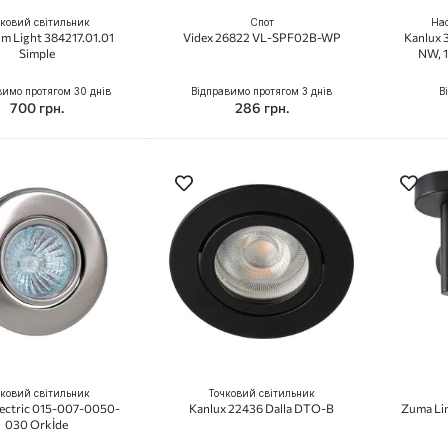
ковий світильник
Спот
Нас
m Light 384217.01.01
Videx 26822 VL-SPF02B-WP
Kanlux 
Simple
NW, 1
вимо протягом 30 днів
Відправимо протягом 3 днів
В
700 грн.
286 грн.
ковий світильник
Точковий світильник
lectric 015-007-0050-
Kanlux 22436 Dalla DTO-B
Zuma Lin
030 Orkİde