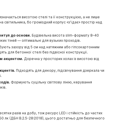
изначається висотою стелі та її конструкцією, а не лише
а світильника, бо громіздкий корпус «з'їдає» простір над
ритул до основи.
Будівельна висота slim-формату 8–40
зких тіней — оптимальні для вузьких проходів.
ують зазору від 5 см над натяжним або гіпсокартонним
ять для бетонної стелі без підвісної конструкції.
им акцентом.
Доречна у просторих холах із висотою від
кцентів.
Підходять для декору, підсвічування дзеркала чи
.
ходів.
Формують суцільну світлову лінію, керування
ків.
ятки разів на добу, тож ресурс LED і стійкість до частих
150 лк (ДБН В.2.5-28:2018), цього достатньо для безпечного