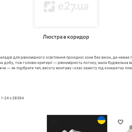
Люстра в коридор
иладів для рівномірного освітлення прохідної зони без вікон, де немає
а добу, тож головні критерії — рівномірність потоку, мала будівельна ви
че — як підібрати тип, висоту монтажу і клас захисту під конкретну пла
в
1
-
24
з
28394