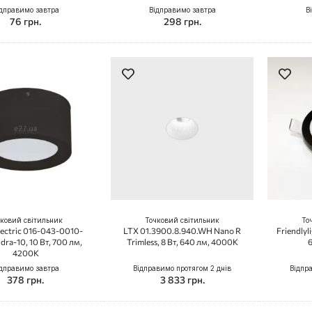
дправимо завтра
Відправимо завтра
В
76 грн.
298 грн.
ковий світильник
Точковий світильник
То
lectric 016-043-0010-
LTX 01.3900.8.940.WH Nano R
Friendlyl
dra-10, 10 Вт, 700 лм,
Trimless, 8 Вт, 640 лм, 4000K
6
4200K
дправимо завтра
Відправимо протягом 2 днів
Відпр
378 грн.
3 833 грн.