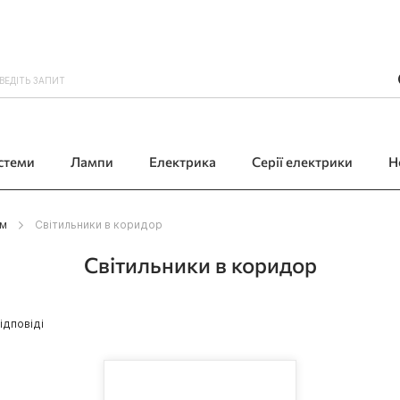
истеми
Лампи
Електрика
Серії електрики
Н
ям
Світильники в коридор
Світильники в коридор
ідповіді