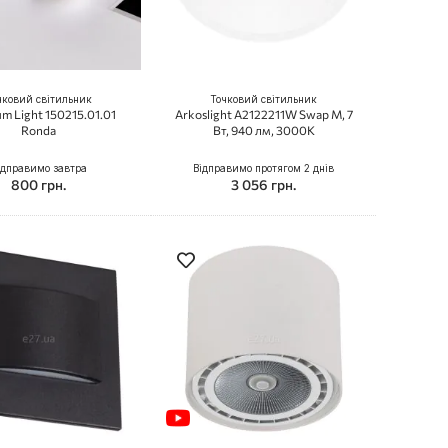
чковий світильник
Точковий світильник
um Light 150215.01.01
Arkoslight A2122211W Swap M, 7
Ronda
Вт, 940 лм, 3000K
ідправимо завтра
Відправимо протягом 2 днів
800 грн.
3 056 грн.