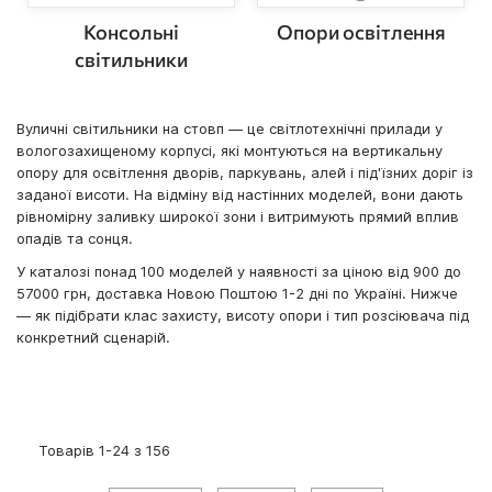
Консольні
Опори освітлення
світильники
Вуличні світильники на стовп — це світлотехнічні прилади у
вологозахищеному корпусі, які монтуються на вертикальну
опору для освітлення дворів, паркувань, алей і під'їзних доріг із
заданої висоти. На відміну від настінних моделей, вони дають
рівномірну заливку широкої зони і витримують прямий вплив
опадів та сонця.
У каталозі понад 100 моделей у наявності за ціною від 900 до
57000 грн, доставка Новою Поштою 1-2 дні по Україні. Нижче
— як підібрати клас захисту, висоту опори і тип розсіювача під
конкретний сценарій.
Товарів
1
-
24
з
156