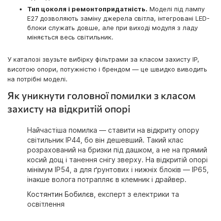
Тип цоколя і ремонтопридатність.
Моделі під лампу
E27 дозволяють заміну джерела світла, інтегровані LED-
блоки служать довше, але при виході модуля з ладу
міняється весь світильник.
У каталозі звузьте вибірку фільтрами за класом захисту IP,
висотою опори, потужністю і брендом — це швидко виводить
на потрібні моделі.
Як уникнути головної помилки з класом
захисту на відкритій опорі
Найчастіша помилка — ставити на відкриту опору
світильник IP44, бо він дешевший. Такий клас
розрахований на бризки під дашком, а не на прямий
косий дощ і танення снігу зверху. На відкритій опорі
мінімум IP54, а для ґрунтових і нижніх блоків — IP65,
інакше волога потрапляє в клемник і драйвер.
Костянтин Бобилєв
, експерт з електрики та
освітлення