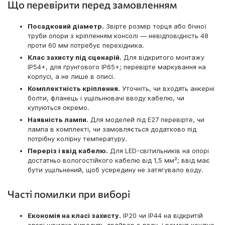
Що перевірити перед замовленням
Посадковий діаметр.
Звірте розмір торця або бічної
труби опори з кріпленням консолі — невідповідність 48
проти 60 мм потребує перехідника.
Клас захисту під сценарій.
Для відкритого монтажу
IP54+, для ґрунтового IP65+; перевірте маркування на
корпусі, а не лише в описі.
Комплектність кріплення.
Уточніть, чи входять анкерні
болти, фланець і ущільнювачі вводу кабелю, чи
купуються окремо.
Наявність лампи.
Для моделей під E27 перевірте, чи
лампа в комплекті, чи замовляється додатково під
потрібну колірну температуру.
Переріз і ввід кабелю.
Для LED-світильників на опорі
достатньо вологостійкого кабелю від 1,5 мм²; ввід має
бути ущільнений, щоб усередину не затягувало воду.
Часті помилки при виборі
Економія на класі захисту.
IP20 чи IP44 на відкритій