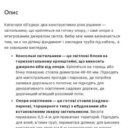
Опис
Категорія об'єднує два конструктивно різні рішення —
світильники, що кріпляться на готову опору, і самі опори з
інтегрованим джерелом світла. Вибір між ними визначається
тим, чи є на ділянці фундамент і закладна труба під кабель, а
не зовнішнім виглядом.
Консольні світильники — це світлові блоки на
горизонтальному кронштейні, що виносять
джерело вбік від опори.
Кріпляться на торець або
бічну поверхню стовпа діаметром 48-60 мм. Підходять
для магістральних проїздів і парковок, де потрібна
заливка дорожнього полотна; не підходять для
декоративного освітлення садових доріжок, де
доречніший м'якший розсіяний потік.
Опори освітлення — це готові стовпи (садово-
паркові, торшерного типу) з вбудованим або
встановленим зверху світильником.
Висота
переважно 0,5-4 м для приватних територій. Підходять
для алей, в'їзних груп, периметра ділянки; для високих
магістральних опор від 6 м застосовуються окремі