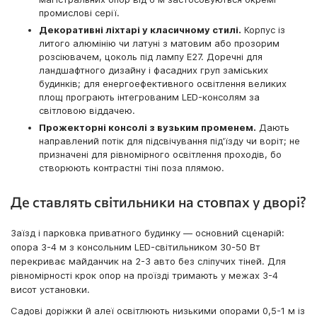
промислові серії.
Декоративні ліхтарі у класичному стилі.
Корпус із
литого алюмінію чи латуні з матовим або прозорим
розсіювачем, цоколь під лампу E27. Доречні для
ландшафтного дизайну і фасадних груп заміських
будинків; для енергоефективного освітлення великих
площ програють інтегрованим LED-консолям за
світловою віддачею.
Прожекторні консолі з вузьким променем.
Дають
направлений потік для підсвічування під'їзду чи воріт; не
призначені для рівномірного освітлення проходів, бо
створюють контрастні тіні поза плямою.
Де ставлять світильники на стовпах у дворі?
Заїзд і парковка приватного будинку — основний сценарій:
опора 3-4 м з консольним LED-світильником 30-50 Вт
перекриває майданчик на 2-3 авто без сліпучих тіней. Для
рівномірності крок опор на проїзді тримають у межах 3-4
висот установки.
Садові доріжки й алеї освітлюють низькими опорами 0,5-1 м із