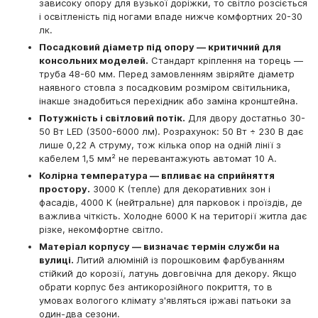
зависоку опору для вузької доріжки, то світло розсіється
і освітленість під ногами впаде нижче комфортних 20-30
лк.
Посадковий діаметр під опору — критичний для
консольних моделей.
Стандарт кріплення на торець —
труба 48-60 мм. Перед замовленням звіряйте діаметр
наявного стовпа з посадковим розміром світильника,
інакше знадобиться перехідник або заміна кронштейна.
Потужність і світловий потік.
Для двору достатньо 30-
50 Вт LED (3500-6000 лм). Розрахунок: 50 Вт ÷ 230 В дає
лише 0,22 А струму, тож кілька опор на одній лінії з
кабелем 1,5 мм² не перевантажують автомат 10 А.
Колірна температура — впливає на сприйняття
простору.
3000 K (тепле) для декоративних зон і
фасадів, 4000 K (нейтральне) для парковок і проїздів, де
важлива чіткість. Холодне 6000 K на території житла дає
різке, некомфортне світло.
Матеріал корпусу — визначає термін служби на
вулиці.
Литий алюміній із порошковим фарбуванням
стійкий до корозії, латунь довговічна для декору. Якщо
обрати корпус без антикорозійного покриття, то в
умовах вологого клімату з'являться іржаві патьоки за
один-два сезони.