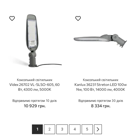
Консольний світильник
Консольний світильник
Videx 26702 VL-SLSO-605, 60
Kanlux 36231 Streton LED 100w
Вт, 4300 лм, 5000K
Nw, 100 Вт, 14000 лм, 4000К
Відправимо протягом 10 днів
Відправимо протягом 30 днів
10 929 грн.
8 334 грн.
Сторінка
You're currently reading page
Сторінка
Сторінка
Сторінка
Сторінка
Сторінка
Далі
1
2
3
4
5