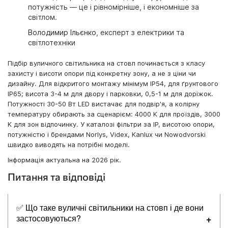
потужність — це і рівномірніше, і економніше за
світлом.
Володимир Ільєнко
, експерт з електрики та
світлотехніки
Підбір вуличного світильника на стовп починається з класу
захисту і висоти опори під конкретну зону, а не з ціни чи
дизайну. Для відкритого монтажу мінімум IP54, для ґрунтового
IP65; висота 3-4 м для двору і парковки, 0,5-1 м для доріжок.
Потужності 30-50 Вт LED вистачає для подвір'я, а колірну
температуру обирають за сценарієм: 4000 K для проїздів, 3000
K для зон відпочинку. У каталозі фільтри за IP, висотою опори,
потужністю і брендами Norlys, Videx, Kanlux чи Nowodvorski
швидко виводять на потрібні моделі.
Інформація актуальна на 2026 рік.
Питання та відповіді
✅ Що таке вуличні світильники на стовп і де вони
застосовуються?