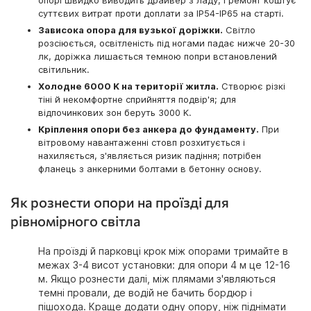
опорі швидко виводить драйвер з ладу, і ремонт коштує
суттєвих витрат проти доплати за IP54-IP65 на старті.
Зависока опора для вузької доріжки.
Світло
розсіюється, освітленість під ногами падає нижче 20-30
лк, доріжка лишається темною попри встановлений
світильник.
Холодне 6000 K на території житла.
Створює різкі
тіні й некомфортне сприйняття подвір'я; для
відпочинкових зон беруть 3000 K.
Кріплення опори без анкера до фундаменту.
При
вітровому навантаженні стовп розхитується і
нахиляється, з'являється ризик падіння; потрібен
фланець з анкерними болтами в бетонну основу.
Як рознести опори на проїзді для
рівномірного світла
На проїзді й парковці крок між опорами тримайте в
межах 3-4 висот установки: для опори 4 м це 12-16
м. Якщо рознести далі, між плямами з'являються
темні провали, де водій не бачить бордюр і
пішохода. Краще додати одну опору, ніж піднімати