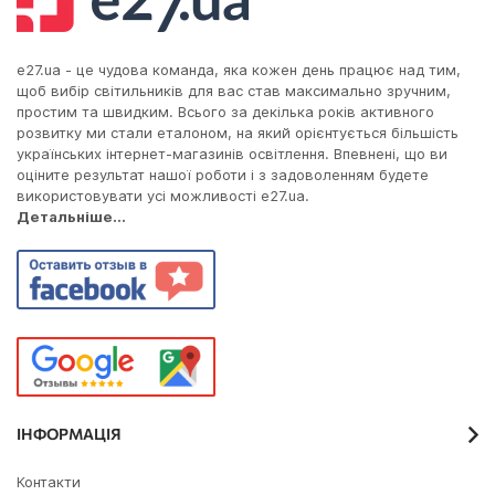
варто уточнити діаметр посадкового місця кронштейна
та клас захисту IP під ваші умови монтажу, щоб не
довелося оформлювати повернення через
e27.ua - це чудова команда, яка кожен день працює над тим,
невідповідність кріплення.
щоб вибір світильників для вас став максимально зручним,
простим та швидким. Всього за декілька років активного
розвитку ми стали еталоном, на який орієнтується більшість
українських інтернет-магазинів освітлення. Впевнені, що ви
оціните результат нашої роботи і з задоволенням будете
використовувати усі можливості e27.ua.
Детальніше...
ІНФОРМАЦІЯ
Контакти