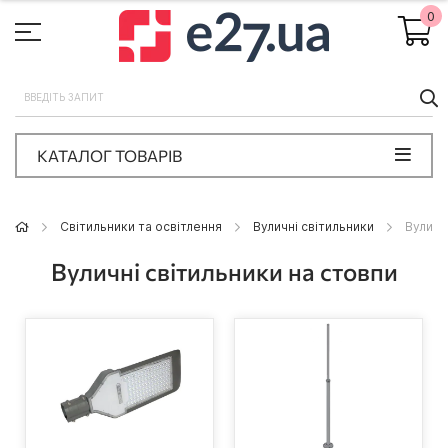
0
П
КАТАЛОГ ТОВАРІВ
Світильники та освітлення
Вуличні світильники
Вуличн
Вуличні світильники на стовпи