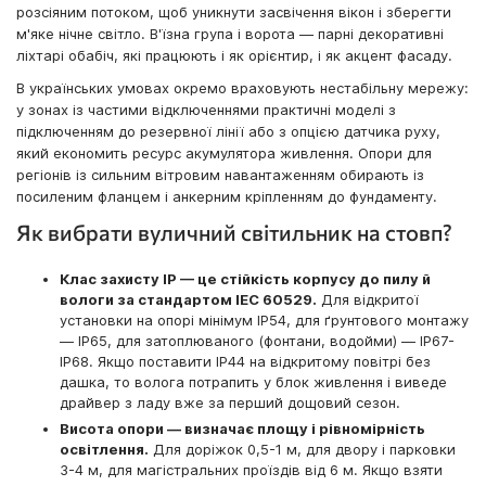
розсіяним потоком, щоб уникнути засвічення вікон і зберегти
м'яке нічне світло. В'їзна група і ворота — парні декоративні
ліхтарі обабіч, які працюють і як орієнтир, і як акцент фасаду.
В українських умовах окремо враховують нестабільну мережу:
у зонах із частими відключеннями практичні моделі з
підключенням до резервної лінії або з опцією датчика руху,
який економить ресурс акумулятора живлення. Опори для
регіонів із сильним вітровим навантаженням обирають із
посиленим фланцем і анкерним кріпленням до фундаменту.
Як вибрати вуличний світильник на стовп?
Клас захисту IP — це стійкість корпусу до пилу й
вологи за стандартом IEC 60529.
Для відкритої
установки на опорі мінімум IP54, для ґрунтового монтажу
— IP65, для затоплюваного (фонтани, водойми) — IP67-
IP68. Якщо поставити IP44 на відкритому повітрі без
дашка, то волога потрапить у блок живлення і виведе
драйвер з ладу вже за перший дощовий сезон.
Висота опори — визначає площу і рівномірність
освітлення.
Для доріжок 0,5-1 м, для двору і парковки
3-4 м, для магістральних проїздів від 6 м. Якщо взяти