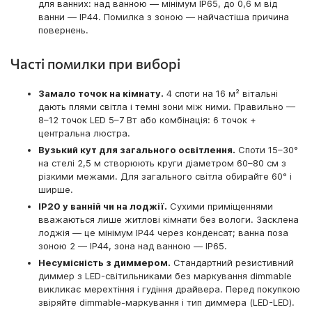
для ванних: над ванною — мінімум IP65, до 0,6 м від
ванни — IP44. Помилка з зоною — найчастіша причина
повернень.
Часті помилки при виборі
Замало точок на кімнату.
4 споти на 16 м² вітальні
дають плями світла і темні зони між ними. Правильно —
8–12 точок LED 5–7 Вт або комбінація: 6 точок +
центральна люстра.
Вузький кут для загального освітлення.
Споти 15–30°
на стелі 2,5 м створюють круги діаметром 60–80 см з
різкими межами. Для загального світла обирайте 60° і
ширше.
IP20 у ванній чи на лоджії.
Сухими приміщеннями
вважаються лише житлові кімнати без вологи. Засклена
лоджія — це мінімум IP44 через конденсат; ванна поза
зоною 2 — IP44, зона над ванною — IP65.
Несумісність з диммером.
Стандартний резистивний
диммер з LED-світильниками без маркування dimmable
викликає мерехтіння і гудіння драйвера. Перед покупкою
звіряйте dimmable-маркування і тип диммера (LED-LED).