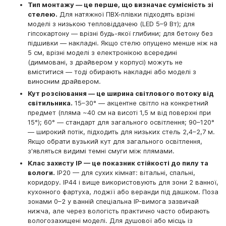
Тип монтажу — це перше, що визначає сумісність зі
стелею.
Для натяжної ПВХ-плівки підходять врізні
моделі з низькою тепловіддачею (LED 5–9 Вт); для
гіпсокартону — врізні будь-якої глибини; для бетону без
підшивки — накладні. Якщо стелю опущено менше ніж на
5 см, врізні моделі з електронікою всередині
(диммовані, з драйвером у корпусі) можуть не
вміститися — тоді обирають накладні або моделі з
виносним драйвером.
Кут розсіювання — це ширина світлового потоку від
світильника.
15–30° — акцентне світло на конкретний
предмет (пляма ~40 см на висоті 1,5 м від поверхні при
15°); 60° — стандарт для загального освітлення; 90–120°
— широкий потік, підходить для низьких стель 2,4–2,7 м.
Якщо обрати вузький кут для загального освітлення,
з'являться видимі темні смуги між плямами.
Клас захисту IP — це показник стійкості до пилу та
вологи.
IP20 — для сухих кімнат: вітальні, спальні,
коридору. IP44 і вище використовують для зони 2 ванної,
кухонного фартуха, лоджії або веранди під дашком. Поза
зонами 0–2 у ванній спеціальна IP-вимога зазвичай
нижча, але через вологість практично часто обирають
вологозахищені моделі. Для душової або місць із