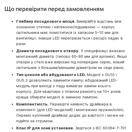
Що перевірити перед замовленням
Глибину посадкового місця.
Виміряйте відстань між
основною стелею і натяжною/підшивною — корпус
світильника має поміститися із запасом 5–10 мм для
вентиляції. Інакше LED перегрівається і ресурс падає в
рази.
Діаметр посадкового отвору.
У специфікації вказано
монтажний діаметр (типово 60–90 мм для врізних). Якщо
отвори у стелі вже вирізані під попередню серію, новий
світильник з більшим/меншим діаметром не сяде рівно.
Тип цоколя або вбудованого LED.
Моделі з GU10 і
GU5.3 дозволяють замінити лампу; вбудований LED-
модуль при виході з ладу вимагає заміни всього
корпусу. Для квартири з планом ремонту на 10+ років
краще обирати моделі зі змінною лампою.
Комплектність.
Перевірте наявність драйвера в
комплекті (для LED-моделей) і монтажних пружин/кліпс.
Окремо куплений драйвер додає до вартості і може не
підійти за струмом.
Клас IP для зони установки.
Звіртеся з IEC 60364-7-701