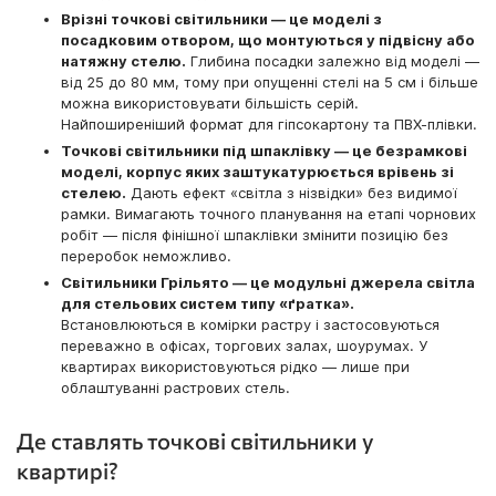
Врізні точкові світильники — це моделі з
посадковим отвором, що монтуються у підвісну або
натяжну стелю.
Глибина посадки залежно від моделі —
від 25 до 80 мм, тому при опущенні стелі на 5 см і більше
можна використовувати більшість серій.
Найпоширеніший формат для гіпсокартону та ПВХ-плівки.
Точкові світильники під шпаклівку — це безрамкові
моделі, корпус яких заштукатурюється врівень зі
стелею.
Дають ефект «світла з нізвідки» без видимої
рамки. Вимагають точного планування на етапі чорнових
робіт — після фінішної шпаклівки змінити позицію без
переробок неможливо.
Світильники Грільято — це модульні джерела світла
для стельових систем типу «ґратка».
Встановлюються в комірки растру і застосовуються
переважно в офісах, торгових залах, шоурумах. У
квартирах використовуються рідко — лише при
облаштуванні растрових стель.
Де ставлять точкові світильники у
квартирі?