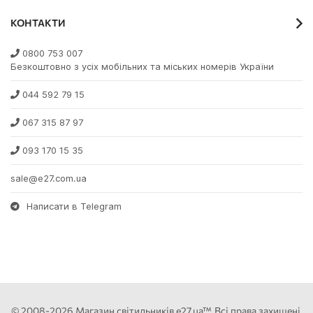
КОНТАКТИ
0800 753 007
Безкоштовно з усіх мобільних та міських номерів України
044 592 79 15
067 315 87 97
093 170 15 35
sale@e27.com.ua
Написати в Telegram
© 2008-2026 Магазин світильників e27.ua™. Всі права захищені.