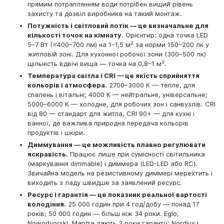
прямим потраплянням води потрібен вищий рівень
захисту та дозвіл виробника на такий монтаж.
Потужність і світловий потік — це визначальне для
кількості точок на кімнату.
Орієнтир: одна точка LED
5–7 Вт (≈400–700 лм) на 1–1,5 м² за норми 150–200 лк у
житловій зоні. Для кухонної робочої зони (300–500 лк)
щільність вдвічі вища — точка на 0,8–1 м².
Температура світла і CRI — це якість сприйняття
кольорів і атмосфера.
2700–3000 К — тепле, для
спалень і вітальні; 4000 К — нейтральне, універсальне;
5000–6000 К — холодне, для робочих зон і санвузлів. CRI
від 80 — стандарт для житла, CRI 90+ — для кухні і
ванної, де важлива природна передача кольорів
продуктів і шкіри.
Диммування — це можливість плавно регулювати
яскравість.
Працює лише при сумісності світильника
(маркування dimmable) і диммера (LED-LED або RC).
Звичайна модель на резистивному диммері мерехтить і
виходить з ладу швидше за заявлений ресурс.
Ресурс і гарантія — це показник реальної вартості
володіння.
25 000 годин при 4 год/добу — понад 17
років; 50 000 годин — більш ніж 34 роки. Eglo,
Nowodvorski, Mantra дають 2 роки гарантії; Nordlux і