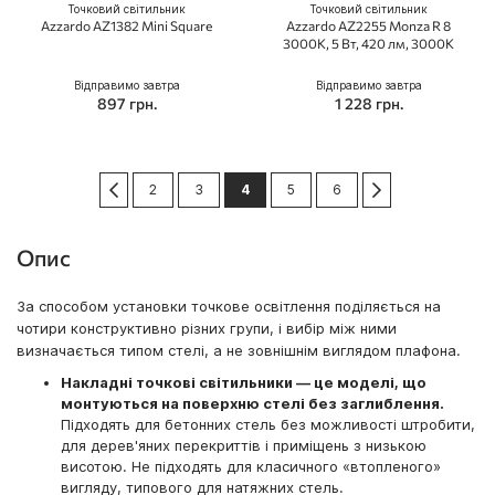
Точковий світильник
Точковий світильник
Azzardo AZ1382 Mini Square
Azzardo AZ2255 Monza R 8
3000K, 5 Вт, 420 лм, 3000K
Відправимо завтра
Відправимо завтра
897 грн.
1 228 грн.
Сторінка
Сторінка
Попередній
Сторінка
Сторінка
You're currently reading page
Сторінка
Сторінка
Сторінка
Далі
2
3
4
5
6
Опис
За способом установки точкове освітлення поділяється на
чотири конструктивно різних групи, і вибір між ними
визначається типом стелі, а не зовнішнім виглядом плафона.
Накладні точкові світильники — це моделі, що
монтуються на поверхню стелі без заглиблення.
Підходять для бетонних стель без можливості штробити,
для дерев'яних перекриттів і приміщень з низькою
висотою. Не підходять для класичного «втопленого»
вигляду, типового для натяжних стель.