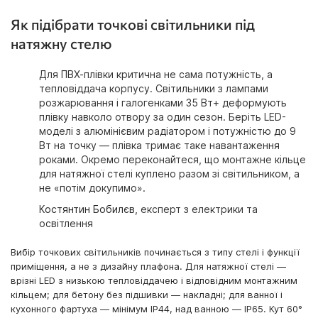
Як підібрати точкові світильники під
натяжну стелю
Для ПВХ-плівки критична не сама потужність, а
тепловіддача корпусу. Світильники з лампами
розжарювання і галогенками 35 Вт+ деформують
плівку навколо отвору за один сезон. Беріть LED-
моделі з алюмінієвим радіатором і потужністю до 9
Вт на точку — плівка тримає таке навантаження
роками. Окремо переконайтеся, що монтажне кільце
для натяжної стелі куплено разом зі світильником, а
не «потім докупимо».
Костянтин Бобилєв
, експерт з електрики та
освітлення
Вибір точкових світильників починається з типу стелі і функції
приміщення, а не з дизайну плафона. Для натяжної стелі —
врізні LED з низькою тепловіддачею і відповідним монтажним
кільцем; для бетону без підшивки — накладні; для ванної і
кухонного фартуха — мінімум IP44, над ванною — IP65. Кут 60°