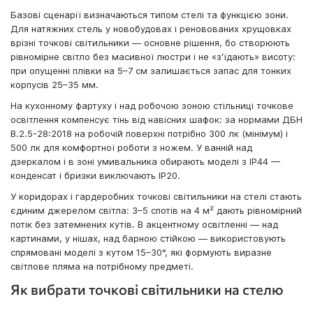
Базові сценарії визначаються типом стелі та функцією зони.
Для натяжних стель у новобудовах і реновованих хрущовках
врізні точкові світильники — основне рішення, бо створюють
рівномірне світло без масивної люстри і не «з'їдають» висоту:
при опущенні плівки на 5–7 см залишається запас для тонких
корпусів 25–35 мм.
На кухонному фартуху і над робочою зоною стільниці точкове
освітлення компенсує тінь від навісних шафок: за нормами ДБН
В.2.5-28:2018 на робочій поверхні потрібно 300 лк (мінімум) і
500 лк для комфортної роботи з ножем. У ванній над
дзеркалом і в зоні умивальника обирають моделі з IP44 —
конденсат і бризки виключають IP20.
У коридорах і гардеробних точкові світильники на стелі стають
єдиним джерелом світла: 3–5 спотів на 4 м² дають рівномірний
потік без затемнених кутів. В акцентному освітленні — над
картинами, у нішах, над барною стійкою — використовують
спрямовані моделі з кутом 15–30°, які формують виразне
світлове пляма на потрібному предметі.
Як вибрати точкові світильники на стелю