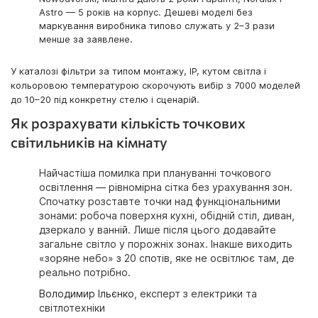
Astro — 5 років на корпус. Дешеві моделі без
маркування виробника типово служать у 2–3 рази
менше за заявлене.
У каталозі фільтри за типом монтажу, IP, кутом світла і
кольоровою температурою скорочують вибір з 7000 моделей
до 10–20 під конкретну стелю і сценарій.
Як розрахувати кількість точкових
світильників на кімнату
Найчастіша помилка при плануванні точкового
освітлення — рівномірна сітка без урахування зон.
Спочатку розставте точки над функціональними
зонами: робоча поверхня кухні, обідній стіл, диван,
дзеркало у ванній. Лише після цього додавайте
загальне світло у порожніх зонах. Інакше виходить
«зоряне небо» з 20 спотів, яке не освітлює там, де
реально потрібно.
Володимир Ільєнко
, експерт з електрики та
світлотехніки