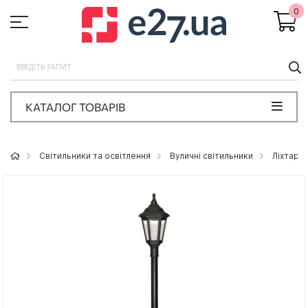
0
П
КАТАЛОГ ТОВАРІВ
Світильники та освітлення
Вуличні світильники
Ліхтарні