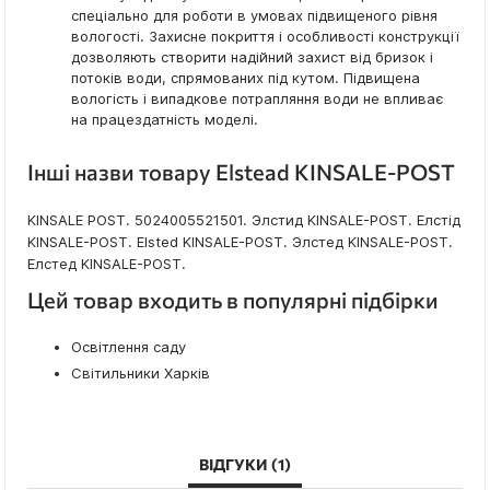
спеціально для роботи в умовах підвищеного рівня
вологості. Захисне покриття і особливості конструкції
дозволяють створити надійний захист від бризок і
потоків води, спрямованих під кутом. Підвищена
вологість і випадкове потрапляння води не впливає
на працездатність моделі.
Інші назви товару Elstead KINSALE-POST
KINSALE POST. 5024005521501. Элстид KINSALE-POST. Елстід
KINSALE-POST. Elsted KINSALE-POST. Элстед KINSALE-POST.
Елстед KINSALE-POST.
Цей товар входить в популярні підбірки
Освітлення саду
Світильники Харків
ВІДГУКИ
1