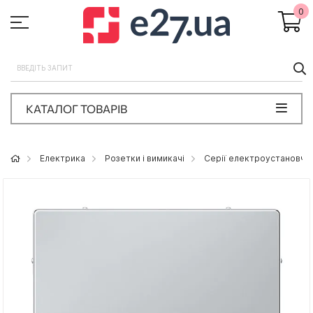
0
П
КАТАЛОГ ТОВАРІВ
Eлектрика
Розетки і вимикачі
Серії електроустановчих