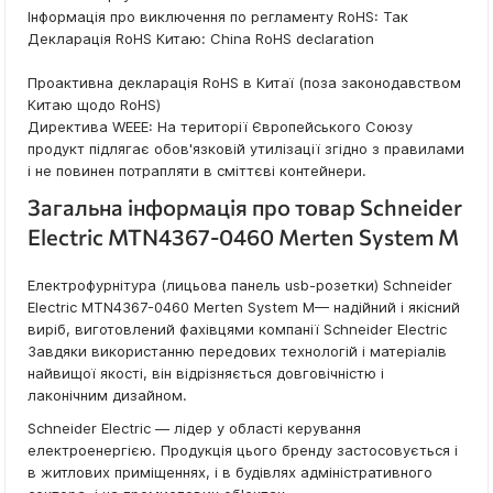
Інформація про виключення по регламенту RoHS: Так
Декларація RoHS Китаю: China RoHS declaration
Проактивна декларація RoHS в Китаї (поза законодавством
Китаю щодо RoHS)
Директива WEEE: На території Європейського Союзу
продукт підлягає обов'язковій утилізації згідно з правилами
і не повинен потрапляти в сміттєві контейнери.
Загальна інформація про товар Schneider
Electric MTN4367-0460 Merten System M
Електрофурнітура (лицьова панель usb-розетки) Schneider
Electric MTN4367-0460 Merten System M— надійний і якісний
виріб, виготовлений фахівцями компанії Schneider Electric
Завдяки використанню передових технологій і матеріалів
найвищої якості, він відрізняється довговічністю і
лаконічним дизайном.
Schneider Electric — лідер у області керування
електроенергією. Продукція цього бренду застосовується і
в житлових приміщеннях, і в будівлях адміністративного