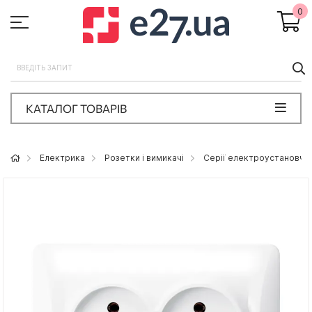
0
П
КАТАЛОГ ТОВАРІВ
Eлектрика
Розетки і вимикачі
Серії електроустановчих