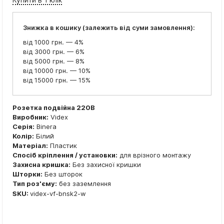
Знижка в кошику (залежить від суми замовлення):
від 1000 грн. — 4%
від 3000 грн. — 6%
від 5000 грн. — 8%
від 10000 грн. — 10%
від 15000 грн. — 15%
Розетка подвійна 220В
Виробник:
Videx
Серія:
Binera
Колір:
Білий
Матеріал:
Пластик
Спосіб кріплення / установки:
для врізного монтажу
Захисна кришка:
Без захисної кришки
Шторки:
Без шторок
Тип роз'єму:
без заземлення
SKU:
videx-vf-bnsk2-w