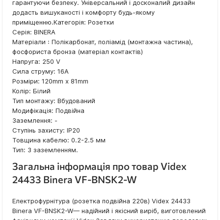
гарантуючи безпеку. Універсальний і досконалий дизайн
додасть вишуканості і комфорту будь-якому
приміщенню.Категорія: Розетки
Серія: BINERA
Матеріали : Полікарбонат, поліамід (монтажна частина),
фосфориста бронза (матеріал контактів)
Напруга: 250 V
Сила струму: 16А
Розміри: 120mm х 81mm
Колір: Білий
Тип монтажу: Вбудований
Модифікація: Подвійна
Заземлення: -
Ступінь захисту: IP20
Товщина кабелю: 0.2-2.5 мм
Тип: З заземленням.
Загальна інформація про товар Videx
24433 Binera VF-BNSK2-W
Електрофурнітура (розетка подвійна 220в) Videx 24433
Binera VF-BNSK2-W— надійний і якісний виріб, виготовлений