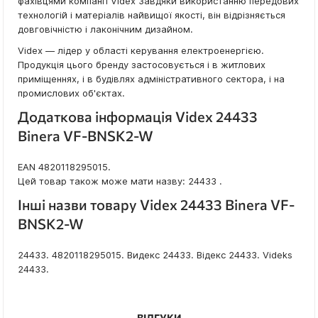
фахівцями компанії Videx Завдяки використанню передових
технологій і матеріалів найвищої якості, він відрізняється
довговічністю і лаконічним дизайном.
Videx — лідер у області керування електроенергією.
Продукція цього бренду застосовується і в житлових
приміщеннях, і в будівлях адміністративного сектора, і на
промислових об'єктах.
Додаткова інформація Videx 24433
Binera VF-BNSK2-W
EAN 4820118295015.
Цей товар також може мати назву: 24433 .
Інші назви товару Videx 24433 Binera VF-
BNSK2-W
24433. 4820118295015. Видекс 24433. Відекс 24433. Videks
24433.
ВІДГУКИ