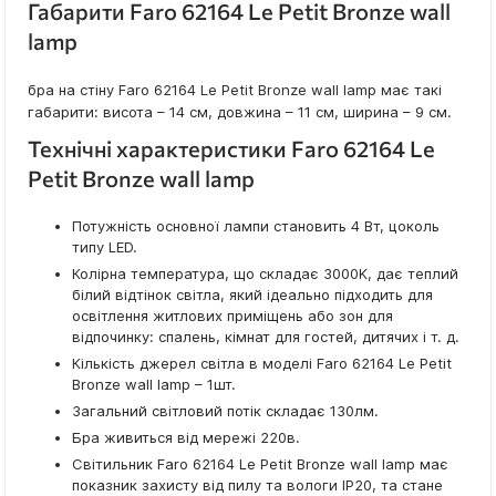
Габарити Faro 62164 Le Petit Bronze wall
lamp
бра на стіну Faro 62164 Le Petit Bronze wall lamp має такі
габарити: висота – 14 см, довжина – 11 см, ширина – 9 см.
Технічні характеристики Faro 62164 Le
Petit Bronze wall lamp
Потужність основної лампи становить 4 Вт, цоколь
типу LED.
Колірна температура, що складає 3000K, дає теплий
білий відтінок світла, який ідеально підходить для
освітлення житлових приміщень або зон для
відпочинку: спалень, кімнат для гостей, дитячих і т. д.
Кількість джерел світла в моделі Faro 62164 Le Petit
Bronze wall lamp – 1шт.
Загальний світловий потік складає 130лм.
Бра живиться від мережі 220в.
Світильник Faro 62164 Le Petit Bronze wall lamp має
показник захисту від пилу та вологи IP20, та стане