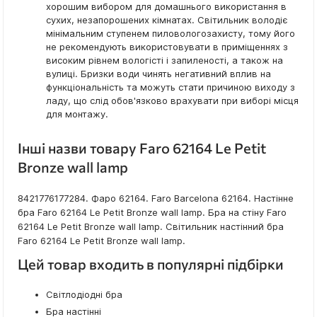
хорошим вибором для домашнього використання в
сухих, незапорошених кімнатах. Світильник володіє
мінімальним ступенем пиловологозахисту, тому його
не рекомендують використовувати в приміщеннях з
високим рівнем вологісті і запиленості, а також на
вулиці. Бризки води чинять негативний вплив на
функціональність та можуть стати причиною виходу з
ладу, що слід обов'язково врахувати при виборі місця
для монтажу.
Інші назви товару Faro 62164 Le Petit
Bronze wall lamp
8421776177284. Фаро 62164. Faro Barcelona 62164. Настінне
бра Faro 62164 Le Petit Bronze wall lamp. Бра на стіну Faro
62164 Le Petit Bronze wall lamp. Світильник настінний бра
Faro 62164 Le Petit Bronze wall lamp.
Цей товар входить в популярні підбірки
Світлодіодні бра
Бра настінні