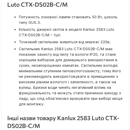
Luto CTX-DS02B-C/M
Потужність основної лампи становить 50 Вт, цоколь
типу GU5.3.
Кількість джерел світла в моделі Kanlux 2583 Luto
CTX-DS02B-C/M – 1шт.
Точковий світильник живиться від мережі 220в.
Світильник Kanlux 2583 Luto CTX-DS02B-C/M має
показник захисту від пилу та вологи IP20, та стане
хорошим вибором для домашнього використання в
сухих, незапорошених кімнатах. Світильник володіє
мінімальним ступенем пиловологозахисту, тому його
не рекомендують використовувати в приміщеннях з
високим рівнем вологісті і запиленості, а також на
вулиці. Бризки води чинять негативний вплив на
функціональність та можуть стати причиною виходу з
ладу, що слід обов'язково врахувати при виборі місця
для монтажу.
Інші назви товару Kanlux 2583 Luto CTX-
DS02B-C/M