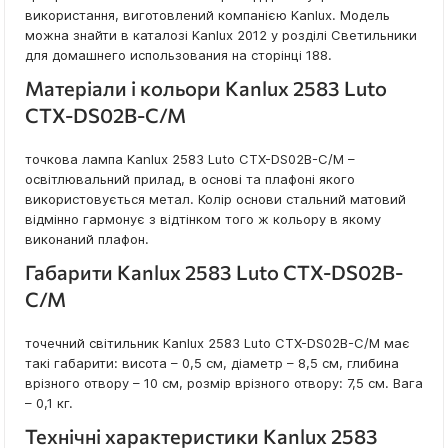
використання, виготовлений компанією Kanlux. Модель
можна знайти в каталозі Kanlux 2012 у розділі Светильники
для домашнего использования на сторінці 188.
Матеріали і кольори Kanlux 2583 Luto
CTX-DS02B-C/M
точкова лампа Kanlux 2583 Luto CTX-DS02B-C/M –
освітлювальний прилад, в основі та плафоні якого
використовується метал. Колір основи стальний матовий
відмінно гармонує з відтінком того ж кольору в якому
виконаний плафон.
Габарити Kanlux 2583 Luto CTX-DS02B-
C/M
точечний світильник Kanlux 2583 Luto CTX-DS02B-C/M має
такі габарити: висота – 0,5 см, діаметр – 8,5 см, глибина
врізного отвору – 10 см, розмір врізного отвору: 7,5 см. Вага
– 0,1 кг.
Технічні характеристики Kanlux 2583