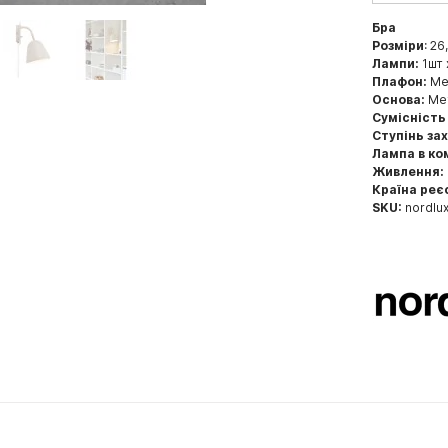
Бра
Розміри
: 26
Лампи:
1шт 
Плафон:
Мет
Основа:
Мет
Сумісність
Ступінь за
Лампа в ко
Живлення:
Країна реє
SKU:
nordlu