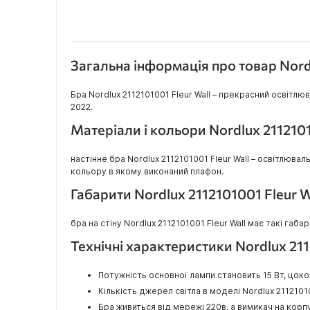
Загальна інформація про товар Nordl
Бра Nordlux 2112101001 Fleur Wall – прекрасний освітл
2022.
Матеріали і кольори Nordlux 2112101
настінне бра Nordlux 2112101001 Fleur Wall – освітлюва
кольору в якому виконаний плафон.
Габарити Nordlux 2112101001 Fleur W
бра на стіну Nordlux 2112101001 Fleur Wall має такі габари
Технічні характеристики Nordlux 211
Потужність основної лампи становить 15 Вт, цоко
Кількість джерел світла в моделі Nordlux 211210100
Бра живиться від мережі 220в, а вимикач на кор