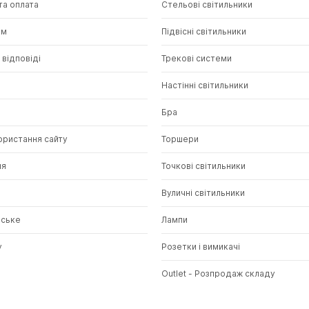
та оплата
Стельові світильники
ам
Підвісні світильники
 відповіді
Трекові системи
и
Настінні світильники
Бра
ористання сайту
Торшери
ня
Точкові світильники
Вуличні світильники
нське
Лампи
у
Розетки і вимикачі
Outlet - Розпродаж складу