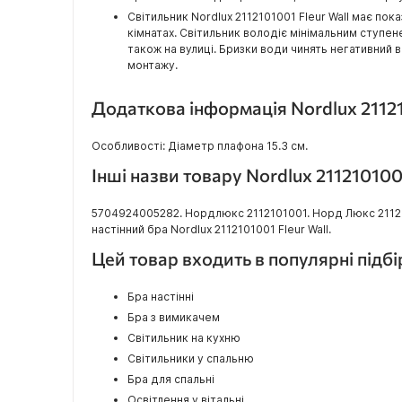
Світильник Nordlux 2112101001 Fleur Wall має по
кімнатах. Світильник володіє мінімальним ступе
також на вулиці. Бризки води чинять негативний 
монтажу.
Додаткова інформація Nordlux 21121
Особливості: Діаметр плафона 15.3 см.
Інші назви товару Nordlux 211210100
5704924005282. Нордлюкс 2112101001. Норд Люкс 21121010
настінний бра Nordlux 2112101001 Fleur Wall.
Цей товар входить в популярні підб
Бра настінні
Бра з вимикачем
Світильник на кухню
Світильники у спальню
Бра для спальні
Освітлення у вітальні