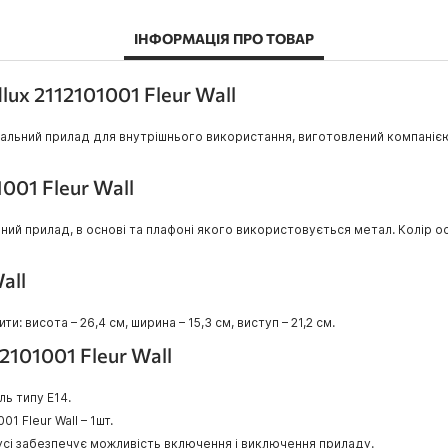
ІНФОРМАЦІЯ ПРО ТОВАР
ux 2112101001 Fleur Wall
ювальний прилад для внутрішнього використання, виготовлений компанією
001 Fleur Wall
льний прилад, в основі та плафоні якого використовується метал. Колір 
all
ти: висота – 26,4 см, ширина – 15,3 см, виступ – 21,2 см.
2101001 Fleur Wall
ль типу E14.
1 Fleur Wall – 1шт.
пусі забезпечує можливість включення і виключення приладу.