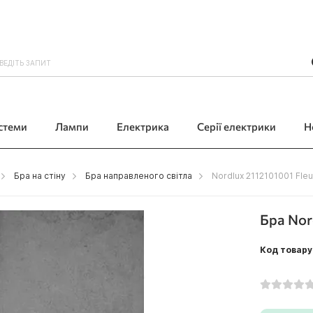
истеми
Лампи
Електрика
Серії електрики
Н
Бра на стіну
Бра направленого світла
Nordlux 2112101001 Fleu
Бра Nor
Код товару