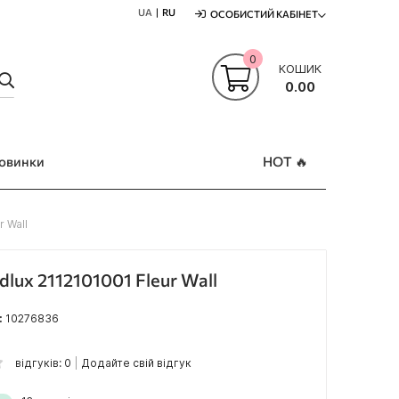
UA
RU
ОСОБИСТИЙ КАБІНЕТ
0
КОШИК
ПОШУК
0.00
овинки
HOT 🔥
r Wall
dlux 2112101001 Fleur Wall
:
10276836
відгуків: 0
Додайте свій відгук