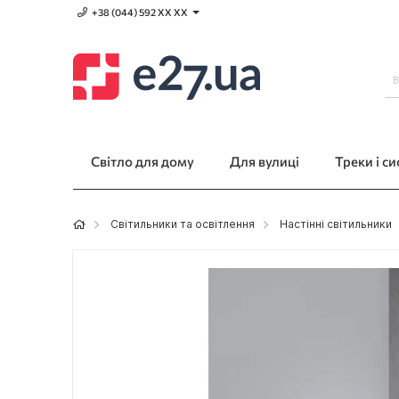
+38 (044) 592 XХ ХХ
Світло для дому
Для вулиці
Треки і с
Світильники та освітлення
Настінні світильники