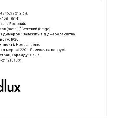
,4 / 15,3 / 21,2 см.
x 15Вт (E14)
ал / Бежевий.
ал (metal) / Бежевий (beige).
 з димером:
Залежить від джерела світла.
хисту:
IP20.
мплекті:
Немає лампи.
від мережі 220в. Вимикач на корпусі.
страції бренду:
Данія.
x-2112101001