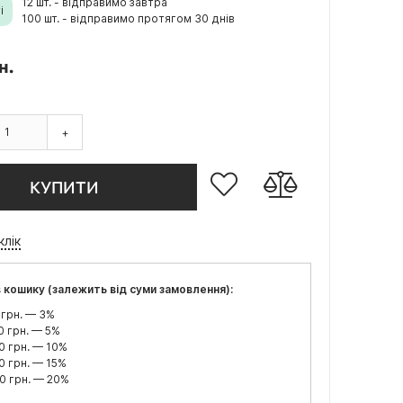
12 шт. - відправимо завтра
і
100 шт. - відправимо протягом 30 днів
н.
+
КУПИТИ
клік
 кошику (залежить від суми замовлення):
 грн. — 3%
0 грн. — 5%
0 грн. — 10%
0 грн. — 15%
0 грн. — 20%