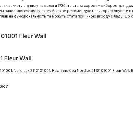
казник захисту від пилу та вологи IP20, та стане хорошим вибором для 
нем пиловологозахисту, тому його не рекомендують використовувати в пр
вплив на функціональність та можуть стати причиною виходу з ладу, що с
01001 Fleur Wall
1 Fleur Wall
01. Nord Lux 2112101001. Настінне бра Nordlux 2112101001 Fleur Wall. Бра
ірки