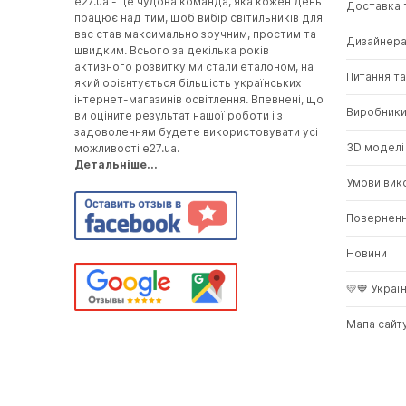
e27.ua - це чудова команда, яка кожен день
Доставка 
працює над тим, щоб вибір світильників для
вас став максимально зручним, простим та
Дизайнер
швидким. Всього за декілька років
активного розвитку ми стали еталоном, на
Питання та
який орієнтується більшість українських
інтернет-магазинів освітлення. Впевнені, що
Виробник
ви оціните результат нашої роботи і з
задоволенням будете використовувати усі
3D моделі
можливості e27.ua.
Детальніше...
Умови вик
Повернен
Новини
💛💙 Украї
Мапа сайт