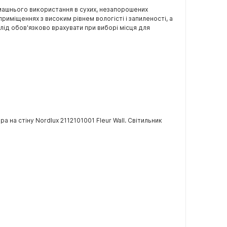
домашнього використання в сухих, незапорошених
иміщеннях з високим рівнем вологісті і запиленості, а
лід обов'язково врахувати при виборі місця для
 на стіну Nordlux 2112101001 Fleur Wall. Світильник