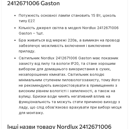
2412671006 Gaston
Потужність основної лампи становить 15 Вт, цоколь
типу E27.
Кількість джерел світла в моделі Nordlux 2412671006
Gaston – 1шт.
Бра живиться від мережі 220в, а вимикач на проводі
забезпечує можливість включення і виключення
приладу.
Світильник Nordlux 2412671006 Gaston має показник
захисту від пилу та вологи IP20, та стане хорошим
вибором для домашнього використання в сухих,
незапорошених кімнатах. Світильник володіє
мінімальним ступенем пиловологозахисту, тому його
не рекомендують використовувати в приміщеннях з
високим рівнем вологісті і запиленості, а також на
вулиці. Бризки води чинять негативний вплив на
функціональність та можуть стати причиною виходу з
ладу, що слід обов'язково врахувати при виборі місця
для монтажу.
Інші назви товару Nordlux 2412671006