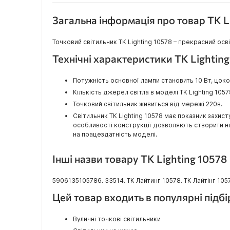
Загальна інформація про товар TK L
Точковий світильник TK Lighting 10578 – прекрасний ос
Технічні характеристики TK Lightin
Потужність основної лампи становить 10 Вт, цок
Кількість джерел світла в моделі TK Lighting 10578
Точковий світильник живиться від мережі 220в.
Світильник TK Lighting 10578 має показник захист
особливості конструкції дозволяють створити над
на працездатність моделі.
Інші назви товару TK Lighting 10578
5906135105786. 33514. ТК Лайтинг 10578. ТК Лайтінг 10578
Цей товар входить в популярні підб
Вуличні точкові світильники