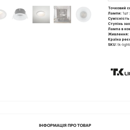
Точковий с
Лампи:
1шт 
Сумісність
Ступінь за
Лампа в ко
Живлення:
Країна реє
SKU:
tk-ligh
ІНФОРМАЦІЯ ПРО ТОВАР