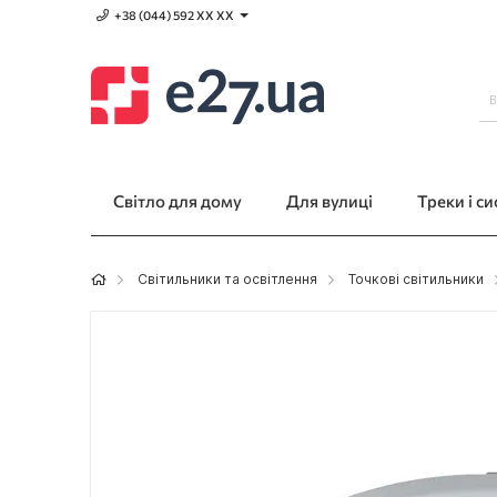
+38 (044) 592 XХ ХХ
Світло для дому
Для вулиці
Треки і с
Світильники та освітлення
Точкові світильники