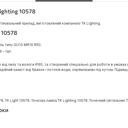
ighting 10578
вітлювальний прилад, виготовлений компанією TK Lighting.
g 10578
оль типу GU10 MR16 R50.
 – 1шт.
у від пилу та вологи IP65, та створений спеціально для роботи в умовах
ійний захист від бризок і потоків води, спрямованих під кутом. Підви
. TK Light 10578. Точкова лампа TK Lighting 10578. Точечний світильник T
ірки