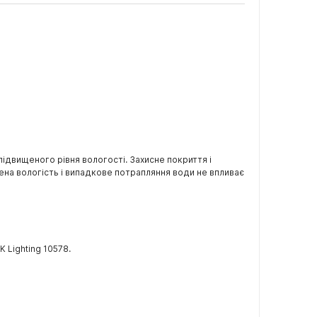
 підвищеного рівня вологості. Захисне покриття і
щена вологість і випадкове потрапляння води не впливає
K Lighting 10578.