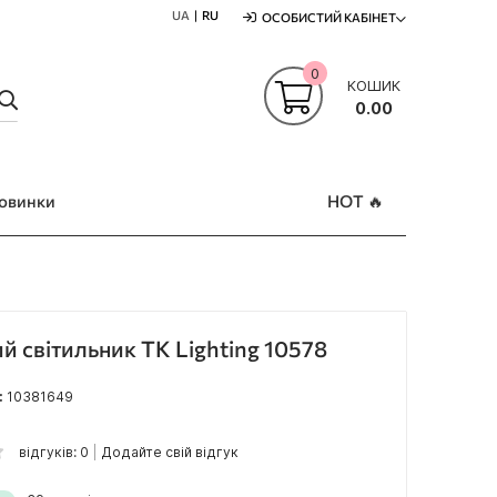
UA
RU
ОСОБИСТИЙ КАБІНЕТ
0
КОШИК
ПОШУК
0.00
овинки
HOT 🔥
й світильник TK Lighting 10578
:
10381649
відгуків: 0
Додайте свій відгук