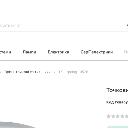
истеми
Лампи
Електрика
Серії електрики
Н
Врізні точкові світильники
TK Lighting 10578
Точкови
Код товару