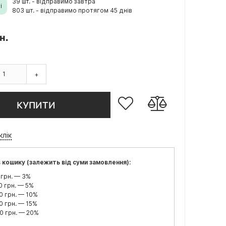
39 шт. - відправимо завтра
і
803 шт. - відправимо протягом 45 днів
н.
+
КУПИТИ
клік
 кошику (залежить від суми замовлення):
 грн. — 3%
0 грн. — 5%
0 грн. — 10%
0 грн. — 15%
0 грн. — 20%