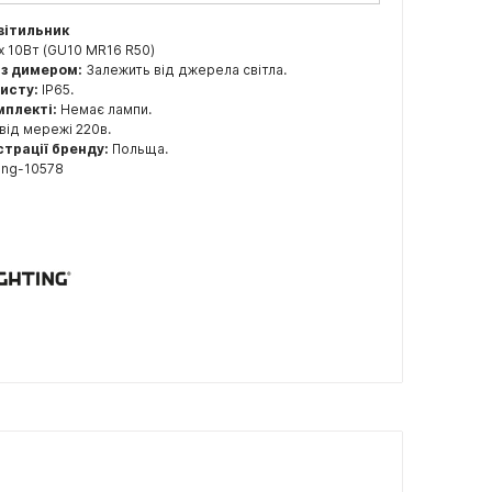
вітильник
x 10Вт (GU10 MR16 R50)
 з димером:
Залежить від джерела світла.
хисту:
IP65.
мплекті:
Немає лампи.
від мережі 220в.
страції бренду:
Польща.
ting-10578