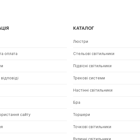
АЦІЯ
КАТАЛОГ
Люстри
та оплата
Стельові світильники
ам
Підвісні світильники
 відповіді
Трекові системи
и
Настінні світильники
Бра
ористання сайту
Торшери
ня
Точкові світильники
Вуличні світильники