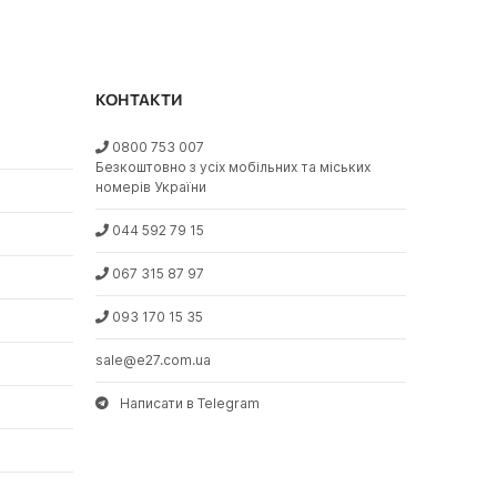
КОНТАКТИ
0800 753 007
Безкоштовно з усіх мобільних та міських
номерів України
044 592 79 15
067 315 87 97
093 170 15 35
sale@e27.com.ua
Написати в Telegram