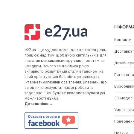
ІНФОРМ
Контакти
e27.ua - це чудова команда, яка кожен день
Доставка 
працює над тим, щоб вибір світильників для
вас став максимально зручним, простим та
Дизайнер
швидким. Всього за декілька років
активного розвитку ми стали еталоном, на
Питання та
який орієнтується більшість українських
інтернет-магазинів освітлення. Впевнені, що
Виробник
ви оціните результат нашої роботи і з
задоволенням будете використовувати усі
3D моделі
можливості e27.ua.
Детальніше...
Умови вик
Повернен
Новини