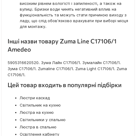
високим рівнем вологісті і запиленості, а також на
вулиці. Бризки води чинять негативний вплив на
функціональність та можуть стати причиною виходу з
ладу, що слід обов'язково врахувати при виборі місця
для монтажу.
Інші назви товару Zuma Line C17106/1
Amedeo
5905316620520. Зума Лайн C17106/1. Зумалайн C17106/1.
Зума C17106/1. Zumaline C17106/1. Zuma Light C17106/1. Zuma
C17106/1.
Цей товар входить в популярні підбірки
Люстри каскад
Світильник на кухню
Люстра на кухню
Світильники у спальню
Люстра в спальню
Освітлення кабінету