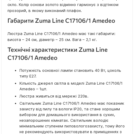
скло. Колір основи золото відмінно гармонує з відтінком
прозорий, в якому виконаний плафон.
Габарити Zuma Line C17106/1 Amedeo
Люстра Zuma Line C17106/1 Amedeo має такі габарити:
висота – 24 см, діаметр – 25 см. Вага – 2,1 кг.
Технічні характеристики Zuma Line
C17106/1 Amedeo
Потужність основної лампи становить 40 Вт, цоколь
типу E27.
Кількість джерел світла в моделі Zuma Line C17106/1
Amedeo – 1шт.
Люстра живиться від мережі 220в.
Світильник Zuma Line C17106/1 Amedeo має показник
захисту від пилу та вологи IP20, та стане хорошим
вибором для домашнього використання в сухих,
незапорошених кімнатах. Світильник володіє
мінімальним ступенем пиловологозахисту, тому його
не рекомендують використовувати в приміщеннях з