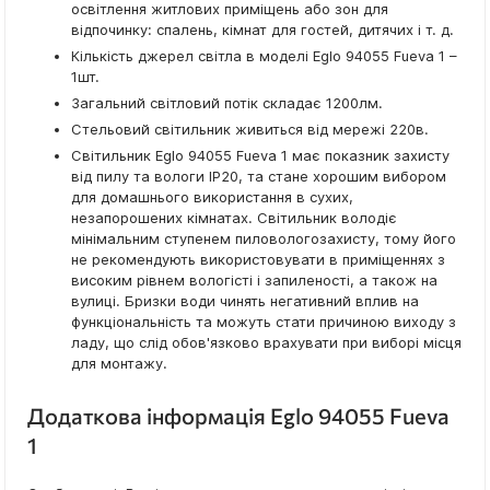
освітлення житлових приміщень або зон для
відпочинку: спалень, кімнат для гостей, дитячих і т. д.
Кількість джерел світла в моделі Eglo 94055 Fueva 1 –
1шт.
Загальний світловий потік складає 1200лм.
Стельовий світильник живиться від мережі 220в.
Світильник Eglo 94055 Fueva 1 має показник захисту
від пилу та вологи IP20, та стане хорошим вибором
для домашнього використання в сухих,
незапорошених кімнатах. Світильник володіє
мінімальним ступенем пиловологозахисту, тому його
не рекомендують використовувати в приміщеннях з
високим рівнем вологісті і запиленості, а також на
вулиці. Бризки води чинять негативний вплив на
функціональність та можуть стати причиною виходу з
ладу, що слід обов'язково врахувати при виборі місця
для монтажу.
Додаткова інформація Eglo 94055 Fueva
1