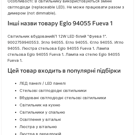
Особливості: В світильнику використовуються змінні
світлодіоди (replaceable LED). Не може працювати разом з
димером (not dimmable).
Інші назви товару Eglo 94055 Fueva 1
Світильник вбудований/1 12W LED білий "Фуева 1".
9002759940553. Эгло 94055. Егло 94055. Єгло 94055. Игло
94055. Люстра стельова Eglo 94055 Fueva 1. Лампа
стельова Eglo 94055 Fueva 1. Лампа на стелю Eglo 94055
Fueva 1.
Цей товар входить в популярні підбірки
ЛЕД панелі / LED панелі
Стельові світлодіодні світильники
Вбудовані світлодіодні стельові світильники
Світильник на кухню
Світильники у спальню
Освітлення у вітальні
Люстра у вітальню
Люстра в передпокій