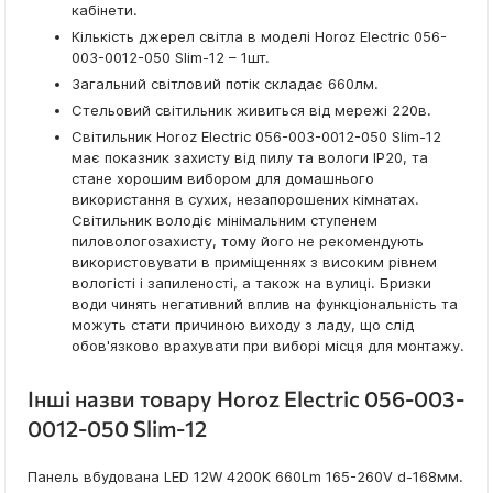
кабінети.
Кількість джерел світла в моделі Horoz Electric 056-
003-0012-050 Slim-12 – 1шт.
Загальний світловий потік складає 660лм.
Стельовий світильник живиться від мережі 220в.
Світильник Horoz Electric 056-003-0012-050 Slim-12
має показник захисту від пилу та вологи IP20, та
стане хорошим вибором для домашнього
використання в сухих, незапорошених кімнатах.
Світильник володіє мінімальним ступенем
пиловологозахисту, тому його не рекомендують
використовувати в приміщеннях з високим рівнем
вологісті і запиленості, а також на вулиці. Бризки
води чинять негативний вплив на функціональність та
можуть стати причиною виходу з ладу, що слід
обов'язково врахувати при виборі місця для монтажу.
Інші назви товару Horoz Electric 056-003-
0012-050 Slim-12
Панель вбудована LED 12W 4200K 660Lm 165-260V d-168мм.