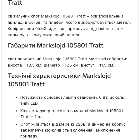
Tratt
світильник спот Markslojd 105801 Tratt – освітлювальний
прилад, в основі та плафоні якого використовується метал.
Колір основи білий відмінно гармонує з відтінком того ж
кольору в якому виконаний плафон.
Габарити Markslojd 105801 Tratt
спот поворотний Markslojd 105801 Tratt має такі габарити:
висота – 18,5 см, діаметр – 17,5 см, виступ – 11,5 см.
Технічні характеристики Markslojd
105801 Tratt
Потужність основної лампи становить 6 Вт, цоколь
типу LED.
Кількість джерел світла в моделі Markslojd 105801
Tratt – 1шт.
Спот живиться від мережі 220в, а димер на корпусі
забезпечує можливість включення і виключення
приладу.