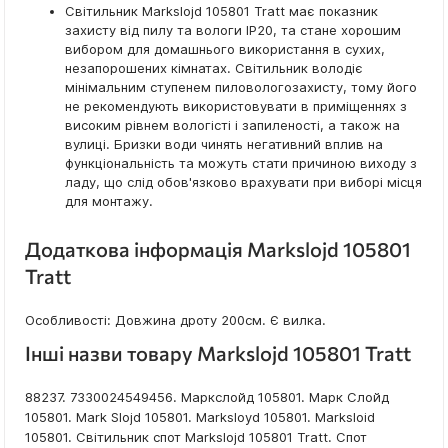
Світильник Markslojd 105801 Tratt має показник
захисту від пилу та вологи IP20, та стане хорошим
вибором для домашнього використання в сухих,
незапорошених кімнатах. Світильник володіє
мінімальним ступенем пиловологозахисту, тому його
не рекомендують використовувати в приміщеннях з
високим рівнем вологісті і запиленості, а також на
вулиці. Бризки води чинять негативний вплив на
функціональність та можуть стати причиною виходу з
ладу, що слід обов'язково врахувати при виборі місця
для монтажу.
Додаткова інформація Markslojd 105801
Tratt
Особливості: Довжина дроту 200см. Є вилка.
Інші назви товару Markslojd 105801 Tratt
88237. 7330024549456. Маркслойд 105801. Марк Слойд
105801. Mark Slojd 105801. Marksloyd 105801. Marksloid
105801. Світильник спот Markslojd 105801 Tratt. Спот