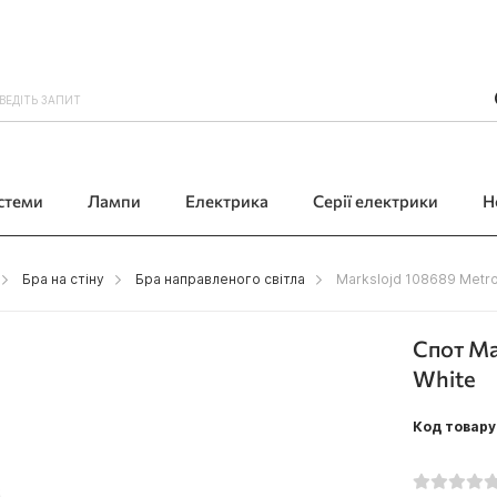
истеми
Лампи
Електрика
Серії електрики
Н
Бра на стіну
Бра направленого світла
Markslojd 108689 Metro 
Спот Ma
White
Код товару