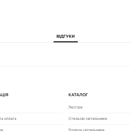
ВІДГУКИ
АЦІЯ
КАТАЛОГ
Люстри
та оплата
Стельові світильники
ам
Підвісні світильники