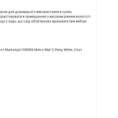
ибором для домашнього використання в сухих,
ристовувати в приміщеннях з високим рівнем вологісті
оду з ладу, що слід обов'язково врахувати при виборі
 Markslojd 108689 Metro Wall 1l Shiny White. Спот