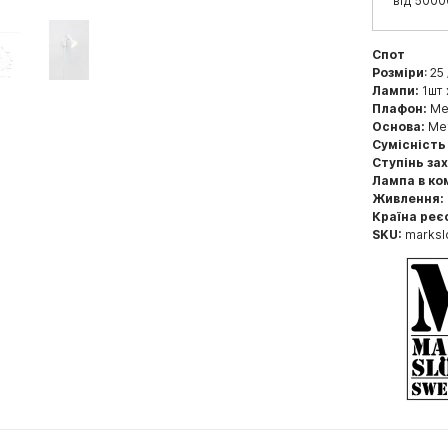
від 5000
Спот
Розміри
: 25
Лампи:
1шт 
Плафон:
Мет
Основа:
Мета
Сумісність
Ступінь за
Лампа в ко
Живлення:
Країна реє
SKU:
marksl