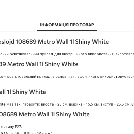
ІНФОРМАЦІЯ ПРО ТОВАР
lojd 108689 Metro Wall 1l Shiny White
красний освітлювальний прилад для внутрішнього використання, виготовл
9 Metro Wall 1l Shiny White
hite – освітлювальний прилад, в основі та плафоні якого використовуєтьс
l 1l Shiny White
e має такі габарити: висота – 25 см, ширина – 15,5 см, виступ – 25,5 см. Ва
08689 Metro Wall 1l Shiny White
ль типу E27.
Metro Wall 1l Shiny White – 1шт.