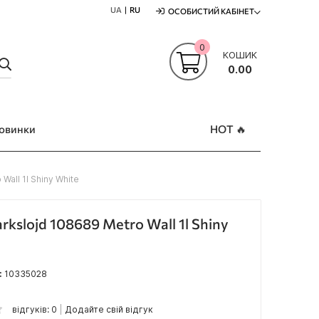
UA
RU
ОСОБИСТИЙ КАБІНЕТ
0
КОШИК
ПОШУК
0.00
овинки
HOT 🔥
Wall 1l Shiny White
rkslojd 108689 Metro Wall 1l Shiny
:
10335028
відгуків: 0
Додайте свій відгук