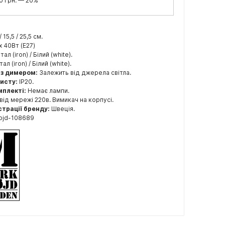
0 грн. — 20%
 / 15,5 / 25,5 см.
x 40Вт (E27)
ал (iron) / Білий (white).
л (iron) / Білий (white).
 з димером:
Залежить від джерела світла.
хисту:
IP20.
мплекті:
Немає лампи.
від мережі 220в. Вимикач на корпусі.
страції бренду:
Швеція.
ojd-108689