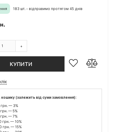
ення
183 шт. - відправимо протягом 45 днів
н.
+
КУПИТИ
клік
 кошику (залежить від суми замовлення):
 грн. — 3%
 грн. — 5%
 грн. — 7%
0 грн. — 10%
0 грн. — 15%