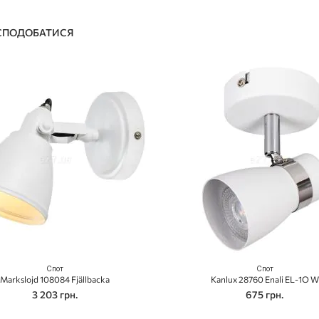
 СПОДОБАТИСЯ
Спот
Спот
Markslojd 108084 Fjällbacka
Kanlux 28760 Enali EL-1O W
3 203 грн.
675 грн.