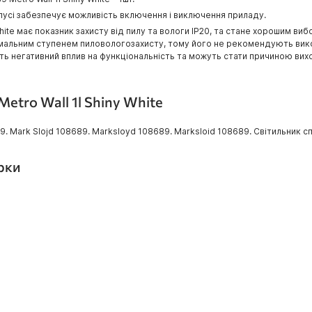
рпусі забезпечує можливість включення і виключення приладу.
 White має показник захисту від пилу та вологи IP20, та стане хорошим в
німальним ступенем пиловологозахисту, тому його не рекомендують вико
нять негативний вплив на функціональність та можуть стати причиною вих
Metro Wall 1l Shiny White
ark Slojd 108689. Marksloyd 108689. Marksloid 108689. Світильник спот
ірки