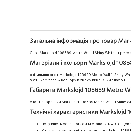
Загальна інформація про товар Marks
Спот Markslojd 108689 Metro Wall 1l Shiny White – пре
Матеріали і кольори Markslojd 10868
світильник спот Markslojd 108689 Metro Wall 1l Shiny W
відтінком того ж кольору в якому виконаний плафон.
Габарити Markslojd 108689 Metro Wal
спот поворотний Markslojd 108689 Metro Wall 1l Shiny Whit
Технічні характеристики Markslojd 1
Потужність основної лампи становить 40 Вт, цоко
Кількість джерел світла в моделі Markslojd 108689 