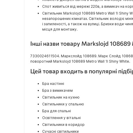
Спот живиться від мережі 220в, а вимикач на ко
Світильник Markslojd 108689 Metro Wall 1l Shiny
незапорошених кімнатах. Світильник володіє мі
і запиленості, а також на вулиці. Бризки води чи
місця для монтажу.
Інші назви товару Markslojd 108689 
7330024611504. Маркслойд 108689. Марк Слойд 108689. M
поворотний Markslojd 108689 Metro Wall 1l Shiny White.
Цей товар входить в популярні підб
Бра настінні
Бра з вимикачем
Світильник на кухню
Світильники у спальню
Бра для спальні
Освітлення у вітальні
Світильники в коридор
Сучасні світильники