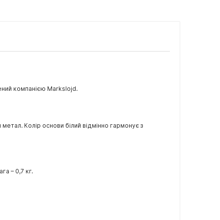
ений компанією Markslojd.
я метал. Колір основи білий відмінно гармонує з
га – 0,7 кг.