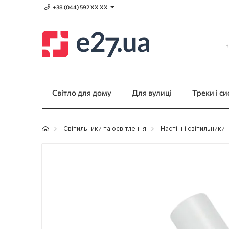
+38 (044) 592 XХ ХХ
Світло для дому
Для вулиці
Треки і с
Світильники та освітлення
Настінні світильники