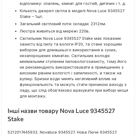
відпочинку: спалень, кімнат для гостей, дитячих і т. д.
Кількість джерел світла в моделі Nova Luce 9345527
Stake – 1шт.
Загальний світловий потік складає 2312лм.
Люстра живиться від мережі 220в.
Світильник Nova Luce 9345527 Stake має показник
захисту від пилу та вологи IP20, та стане хорошим
вибором для домашнього використання в сухих,
незапорошених кімнатах. Світильник володіє
мінімальним ступенем пиловологозахисту, тому його
не рекомендують використовувати в приміщеннях з
високим рівнем вологісті і запиленості, а також на
вулиці. Бризки води чинять негативний вплив на
функціональність та можуть стати причиною виходу з
ладу, що слід обов'язково врахувати при виборі місця
для монтажу.
Інші назви товару Nova Luce 9345527
Stake
5212017445933. Novaluce 9345527. Нова Люче 9345527.